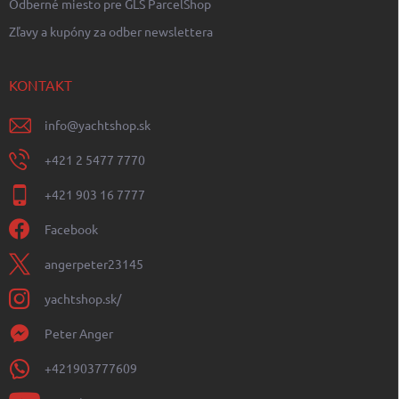
Odberné miesto pre GLS ParcelShop
Zľavy a kupóny za odber newslettera
KONTAKT
info
@
yachtshop.sk
+421 2 5477 7770
+421 903 16 7777
Facebook
angerpeter23145
yachtshop.sk/
Peter Anger
+421903777609