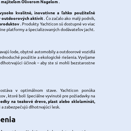
a majiteľom Oliverom Nagelom
.
vysoko kvalitné, inovatívne a ľahko použiteľné
v outdoorových aktivít
. Čo začalo ako malý podnik,
 produktov
. Produkty Yachticon sú dostupné vo viac
line platformy a špecializovaných dodávateľov jacht.
žiavajú lode, obytné automobily a outdoorové vozidlá
jednoduché použitie a ekologické riešenia. Vyvíjame
j dlhotrvajúci účinok – aby ste si mohli bezstarostne
zostáva v optimálnom stave. Yachticon ponúka
kov
, ktoré boli špeciálne vyvinuté pre požiadavky na
iedky na teakové drevo, plast alebo sklolaminát,
 a zabezpečujú dlhotrvajúci lesk.
šenia