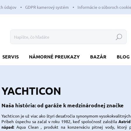
h údajov
GDPR kamerový systém
Informácie o súboroch cooki
Hľadať
SERVIS
NÁMORNÉ PREUKAZY
BAZÁR
BLOG
YACHTICON
Naša história: od garáže k medzinárodnej značke
Yachticon je už viac ako štyri desaťročia synonymom vysokokvalitných 
Príbeh úspechu sa začal v roku 1982, keď
spoločnosť založila
Astrid
nápad:
Aqua Clean
, produkt na konzerváciu pitnej vody, ktorý p