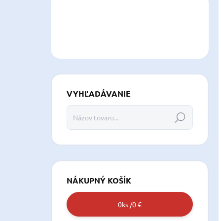
VYHĽADÁVANIE
Hľadať
NÁKUPNÝ KOŠÍK
0
ks /
0 €