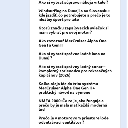
Ako si vybrať súpravu náboja vrtule ?
Windsurfing na Dunaji a na Slovensku:
kde jazdiť, čo potrebujete a prečo je to
ideálny šport pre leto
Ktorú značku zapaľovacích sviečok si
mám vybrať pre svoj motor?
Ako rozoznať MerCruiser Alpha One
Gen I a Gen II
Ako si vybrať správne lodné lano na
Dunaj ?
Ako si vybrať správny lodný sonar –
kompletný sprievodca pre rekreačných
kapitánov (2026)
Koľko oleja ide do trim systému
MerCruiser Alpha One Gen II +
praktický návod na výmenu
NMEA 2000: Čo to je, ako funguje a
prečo by ju mala mať každá moderná
loď
Prečo je v motorovom priestore lode
odvetrávací ventilátor ?