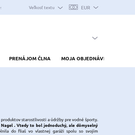
EUR
Veľkosť textu
es
Mapa serveru
Predávané značky
Nákup na splátky
Do
PRÁZDNY KOŠÍK
NÁKUPNÝ
KOŠÍK
PRENÁJOM ČLNA
MOJA OBJEDNÁVKA
produktov starostlivosti a údržby pre vodné športy.
 Nagel . Vtedy to bol jednoduchý, ale dômyselný
lnila do fliaš vo vlastnej garáži spolu so svojím