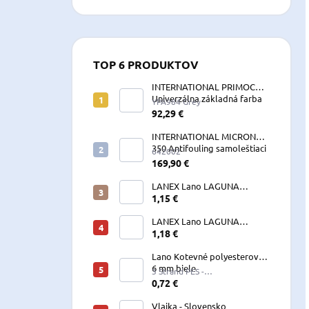
TOP 6 PRODUKTOV
INTERNATIONAL PRIMOCON
Univerzálna základná farba
YPA984 Grey
2,5 L sivá
92,29 €
INTERNATIONAL MICRON
350 Antifouling samoleštiaci
642002
2,5 L
169,90 €
LANEX Lano LAGUNA
vyväzovacie, kotevné
1,15 €
polyesterové 8-24 mm
LANEX Lano LAGUNA
vyväzovacie, kotevné
1,18 €
polyesterové 8-24 mm
Lano Kotevné polyesterové
6 mm biele
3 Strand PES -
W060LKE5A200R (122060)
0,72 €
Vlajka - Slovensko