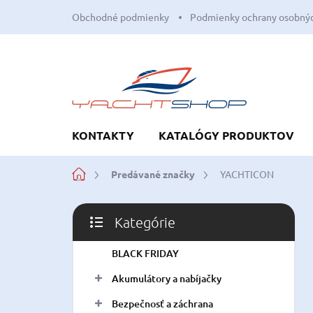
Prejsť
Obchodné podmienky
Podmienky ochrany osobnýc
na
obsah
KONTAKTY
KATALÓGY PRODUKTOV
Domov
Predávané značky
YACHTICON
B
Kategórie
o
Preskočiť
č
kategórie
BLACK FRIDAY
n
ý
Akumulátory a nabíjačky
p
a
Bezpečnosť a záchrana