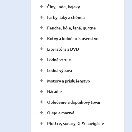
n
Člny, lode, kajaky
e
l
Farby, laky a chémia
Fendre, bóje, laná, gurtne
Kotvy a lodné príslušenstvo
Literatúra a DVD
Lodné vrtule
Lodná výbava
Motory a príslušenstvo
Náradie
Oblečenie a doplnkový tovar
Oleje a mazivá
Plottre, sonary, GPS navigácie