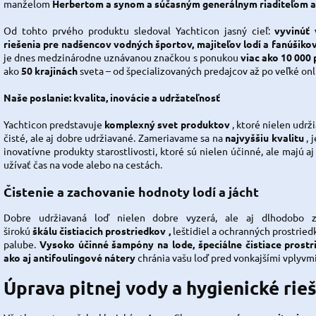
manželom
Herbertom a synom a súčasným generálnym riaditeľom 
Od tohto prvého produktu sledoval Yachticon jasný cieľ:
vyvinúť 
riešenia pre nadšencov vodných športov, majiteľov lodí a fanúšiko
je dnes medzinárodne uznávanou značkou s ponukou
viac ako 10 000
ako
50 krajinách
sveta – od špecializovaných predajcov až po veľké on
Naše poslanie: kvalita, inovácie a udržateľnosť
Yachticon predstavuje
komplexný svet produktov
, ktoré nielen udr
čisté, ale aj dobre udržiavané. Zameriavame sa na
najvyššiu kvalitu
, 
inovatívne produkty starostlivosti, ktoré sú nielen účinné, ale majú a
užívať čas na vode alebo na cestách.
Čistenie a zachovanie hodnoty lodí a jácht
Dobre udržiavaná loď nielen dobre vyzerá, ale aj dlhodobo 
širokú
škálu
čistiacich prostriedkov
,
leštidiel a ochranných prostried
palube.
Vysoko účinné šampóny na lode, špeciálne čistiace prostr
ako aj antifoulingové nátery
chránia vašu loď pred vonkajšími vplyvmi
Úprava pitnej vody a hygienické rie