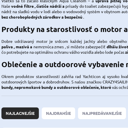
Všetko sa to začalo klasickým
Aqua Cleanom
– a
úprava pitnej v
Naše
vodné filtre
,
čističe nádrží
a
prísady do toaliet
zabezpečujú hygi
nádrž na sladkú vodu v lodi alebo o vodovodný systém v obytnom aut
bez choroboplodných zárodkov a bezpečnú
.
Produkty na starostlivosť o motor 
Dobre udržiavaný motor je srdcom každej jachty alebo obytného 
paliva
,
mazivá
a
nemrznúca zmes
, si môžete zabezpečiť
dlhšiu živo
čo potrebujete na optimálnu ochranu vášho vozidla alebo lode počas
z
Oblečenie a outdoorové vybavenie 
Okrem produktov starostlivosti zahŕňa rad Yachticon aj vysoko kva
outdoorových športov a dobrodruhov. S našou značkou
CRAZY4SAILI
bundy, nepromokavé bundy a outdoorové oblečenie,
ktoré
vás ochr
R
a
NAJLACNEJŠIE
NAJDRAHŠIE
NAJPREDÁVANEJŠIE
d
e