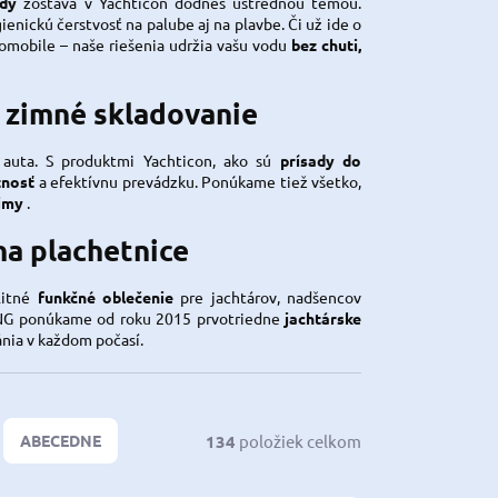
ody
zostáva v Yachticon dodnes ústrednou témou.
enickú čerstvosť na palube aj na plavbe. Či už ide o
omobile – naše riešenia udržia vašu vodu
bez chuti,
a zimné skladovanie
auta. S produktmi Yachticon, ako sú
prísady do
tnosť
a efektívnu prevádzku. Ponúkame tiež všetko,
imy
.
na plachetnice
litné
funkčné oblečenie
pre jachtárov, nadšencov
NG
ponúkame od roku 2015
prvotriedne
jachtárske
ánia v každom počasí.
134
položiek celkom
ABECEDNE