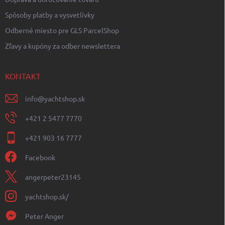
Spôsoby platby a vysvetlívky
Odberné miesto pre GLS ParcelShop
Zľavy a kupóny za odber newslettera
KONTAKT
info
@
yachtshop.sk
+421 2 5477 7770
+421 903 16 7777
Facebook
angerpeter23145
yachtshop.sk/
Peter Anger