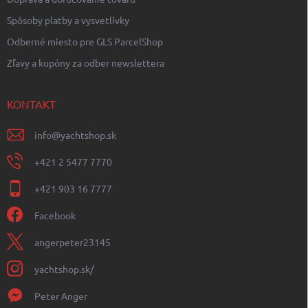
Spôsoby platby a vysvetlívky
Odberné miesto pre GLS ParcelShop
Zľavy a kupóny za odber newslettera
KONTAKT
info
@
yachtshop.sk
+421 2 5477 7770
+421 903 16 7777
Facebook
angerpeter23145
yachtshop.sk/
Peter Anger