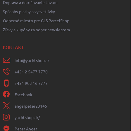
Doprava a doručovanie tovaru
Spôsoby platby a vysvetlívky
Odberné miesto pre GLS ParcelShop
Zľavy a kupóny za odber newslettera
KONTAKT
info
@
yachtshop.sk
+421 2 5477 7770
+421 903 16 7777
Facebook
angerpeter23145
yachtshop.sk/
Peter Anger