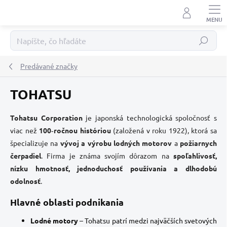
Prejsť
na
obsah
Hľadať
Predávané značky
TOHATSU
Tohatsu Corporation
je japonská technologická spoločnosť s
viac než
100‑ročnou históriou
(založená v roku 1922), ktorá sa
špecializuje na
vývoj a výrobu lodných motorov
a
požiarnych
čerpadiel
. Firma je známa svojím dôrazom na
spoľahlivosť,
nízku hmotnosť, jednoduchosť používania a dlhodobú
odolnosť
.
Hlavné oblasti podnikania
Lodné motory
– Tohatsu patrí medzi najväčších svetových