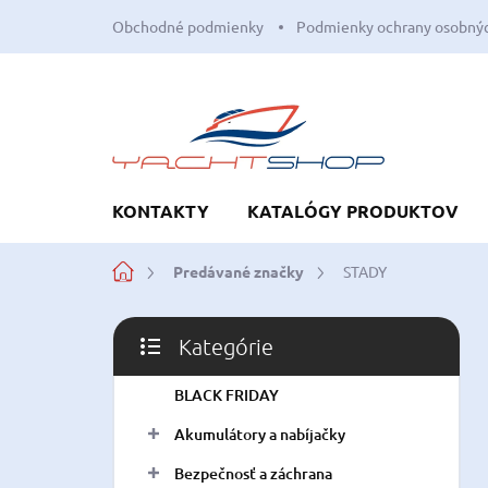
Prejsť
Obchodné podmienky
Podmienky ochrany osobnýc
na
obsah
KONTAKTY
KATALÓGY PRODUKTOV
Domov
Predávané značky
STADY
B
Kategórie
o
Preskočiť
č
kategórie
BLACK FRIDAY
n
ý
Akumulátory a nabíjačky
p
a
Bezpečnosť a záchrana