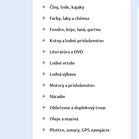
n
Člny, lode, kajaky
e
l
Farby, laky a chémia
Fendre, bóje, laná, gurtne
Kotvy a lodné príslušenstvo
Literatúra a DVD
Lodné vrtule
Lodná výbava
Motory a príslušenstvo
Náradie
Oblečenie a doplnkový tovar
Oleje a mazivá
Plottre, sonary, GPS navigácie