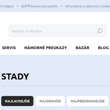
h údajov
GDPR kamerový systém
Informácie o súboroch cooki
Hľadať
SERVIS
NÁMORNÉ PREUKAZY
BAZÁR
BLOG
STADY
R
a
NAJLACNEJŠIE
NAJDRAHŠIE
NAJPREDÁVANEJŠIE
d
e