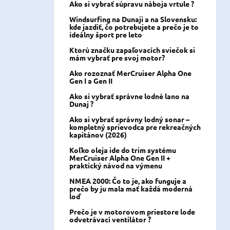
Ako si vybrať súpravu náboja vrtule ?
Windsurfing na Dunaji a na Slovensku:
kde jazdiť, čo potrebujete a prečo je to
ideálny šport pre leto
Ktorú značku zapaľovacích sviečok si
mám vybrať pre svoj motor?
Ako rozoznať MerCruiser Alpha One
Gen I a Gen II
Ako si vybrať správne lodné lano na
Dunaj ?
Ako si vybrať správny lodný sonar –
kompletný sprievodca pre rekreačných
kapitánov (2026)
Koľko oleja ide do trim systému
MerCruiser Alpha One Gen II +
praktický návod na výmenu
NMEA 2000: Čo to je, ako funguje a
prečo by ju mala mať každá moderná
loď
Prečo je v motorovom priestore lode
odvetrávací ventilátor ?