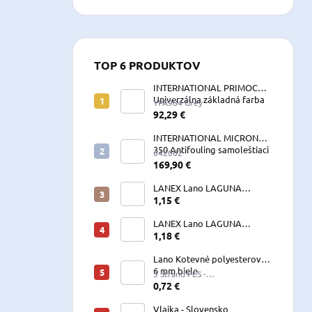
TOP 6 PRODUKTOV
INTERNATIONAL PRIMOCON
Univerzálna základná farba
YPA984 Grey
2,5 L sivá
92,29 €
INTERNATIONAL MICRON
350 Antifouling samoleštiaci
642002
2,5 L
169,90 €
LANEX Lano LAGUNA
vyväzovacie, kotevné
1,15 €
polyesterové 8-24 mm
LANEX Lano LAGUNA
vyväzovacie, kotevné
1,18 €
polyesterové 8-24 mm
Lano Kotevné polyesterové
6 mm biele
3 Strand PES -
W060LKE5A200R (122060)
0,72 €
Vlajka - Slovensko