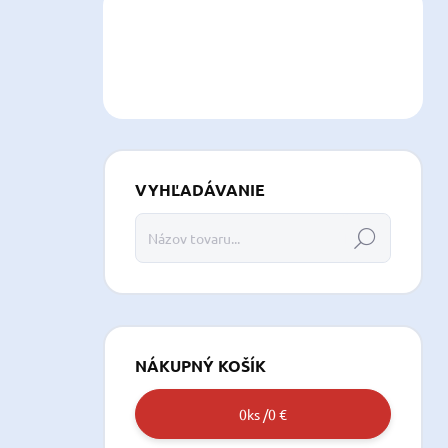
VYHĽADÁVANIE
Hľadať
NÁKUPNÝ KOŠÍK
0
ks /
0 €