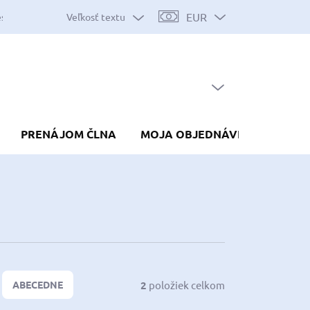
EUR
Veľkosť textu
es
Mapa serveru
Predávané značky
Nákup na splátky
Do
PRÁZDNY KOŠÍK
NÁKUPNÝ
KOŠÍK
PRENÁJOM ČLNA
MOJA OBJEDNÁVKA
2
položiek celkom
ABECEDNE