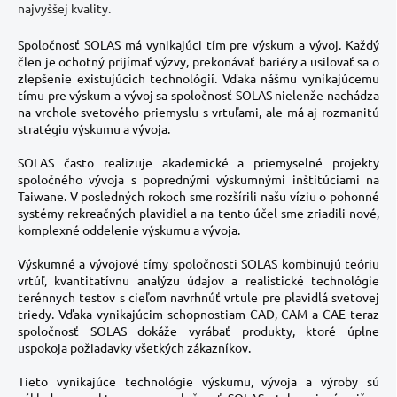
najvyššej kvality.
Spoločnosť SOLAS má vynikajúci tím pre výskum a vývoj. Každý
člen je ochotný prijímať výzvy, prekonávať bariéry a usilovať sa o
zlepšenie existujúcich technológií. Vďaka nášmu vynikajúcemu
tímu pre výskum a vývoj sa spoločnosť SOLAS nielenže nachádza
na vrchole svetového priemyslu s vrtuľami, ale má aj rozmanitú
stratégiu výskumu a vývoja.
SOLAS často realizuje akademické a priemyselné projekty
spoločného vývoja s poprednými výskumnými inštitúciami na
Taiwane. V posledných rokoch sme rozšírili našu víziu o pohonné
systémy rekreačných plavidiel a na tento účel sme zriadili nové,
komplexné oddelenie výskumu a vývoja.
Výskumné a vývojové tímy spoločnosti SOLAS kombinujú teóriu
vrtúľ, kvantitatívnu analýzu údajov a realistické technológie
terénnych testov s cieľom navrhnúť vrtule pre plavidlá svetovej
triedy. Vďaka vynikajúcim schopnostiam CAD, CAM a CAE teraz
spoločnosť SOLAS dokáže vyrábať produkty, ktoré úplne
uspokoja požiadavky všetkých zákazníkov.
Tieto vynikajúce technológie výskumu, vývoja a výroby sú