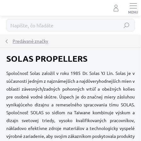
Prejsť
na
obsah
Hľadať
Predávané značky
SOLAS PROPELLERS
Spoločnosť Solas založil v roku 1985 Dr. Solas YJ Lin. Solas je v
súčasnosti jedným z najznámejších a najdôveryhodnejších mien v
oblasti závesných/zadných pohonných vrtúľ a obežných kolies
pre osobné vodné skútre. Ú
spech je do značnej miery zásluhou
vynikajúceho dizajnu a remeselného spracovania tímu SOLAS.
Spoločnosť SOLAS so sídlom na Taiwane kombinuje výskum a
dizajn svetovej triedy, vysoko kvalifikovaných pracovníkov,
nákladovo efektívne zdroje materiálov a technologicky vyspelé
výrobné zariadenie, aby svojim zákazníkom poskytovala produkty