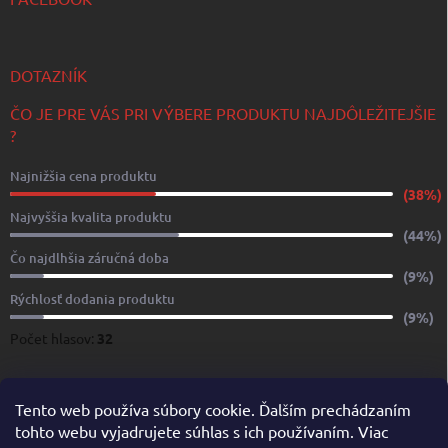
DOTAZNÍK
ČO JE PRE VÁS PRI VÝBERE PRODUKTU NAJDÔLEŽITEJŠIE
?
Najnižšia cena produktu
(38%)
Najvyššia kvalita produktu
(44%)
Čo najdlhšia záručná doba
(9%)
Rýchlosť dodania produktu
(9%)
Počet hlasov:
32
www.yachtshop.sk
www.limoservices.sk
www.taxisluzba.com
Tento web používa súbory cookie. Ďalším prechádzaním
tohto webu vyjadrujete súhlas s ich používaním. Viac
www.airporttaxi.sk
www.taxischwechat.sk