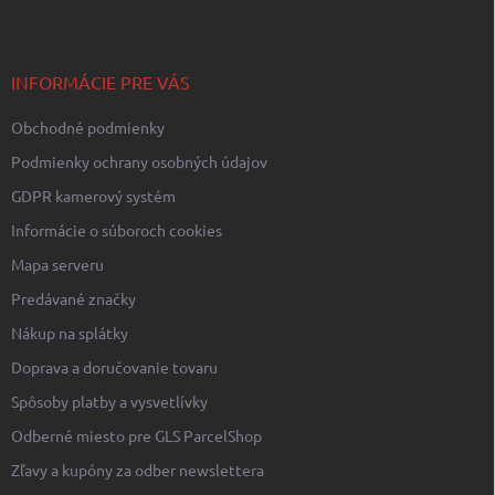
p
i
e
ä
p
t
r
i
INFORMÁCIE PRE VÁS
v
e
k
Obchodné podmienky
y
v
Podmienky ochrany osobných údajov
ý
p
GDPR kamerový systém
i
Informácie o súboroch cookies
s
u
Mapa serveru
Predávané značky
Nákup na splátky
Doprava a doručovanie tovaru
Spôsoby platby a vysvetlívky
Odberné miesto pre GLS ParcelShop
Zľavy a kupóny za odber newslettera