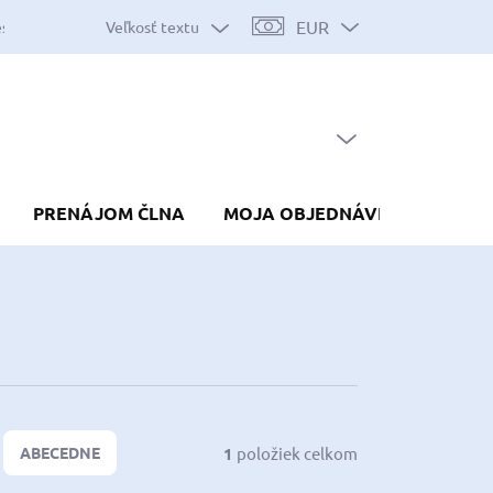
EUR
Veľkosť textu
es
Mapa serveru
Predávané značky
Nákup na splátky
Do
PRÁZDNY KOŠÍK
NÁKUPNÝ
KOŠÍK
PRENÁJOM ČLNA
MOJA OBJEDNÁVKA
1
položiek celkom
ABECEDNE