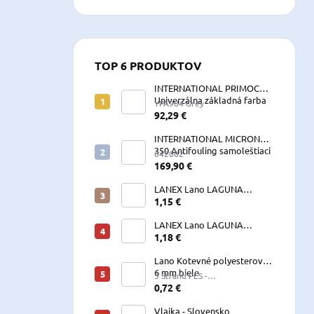
TOP 6 PRODUKTOV
INTERNATIONAL PRIMOCON
Univerzálna základná farba
YPA984 Grey
2,5 L sivá
92,29 €
INTERNATIONAL MICRON
350 Antifouling samoleštiaci
642002
2,5 L
169,90 €
LANEX Lano LAGUNA
vyväzovacie, kotevné
1,15 €
polyesterové 8-24 mm
LANEX Lano LAGUNA
vyväzovacie, kotevné
1,18 €
polyesterové 8-24 mm
Lano Kotevné polyesterové
6 mm biele
3 Strand PES -
W060LKE5A200R (122060)
0,72 €
Vlajka - Slovensko