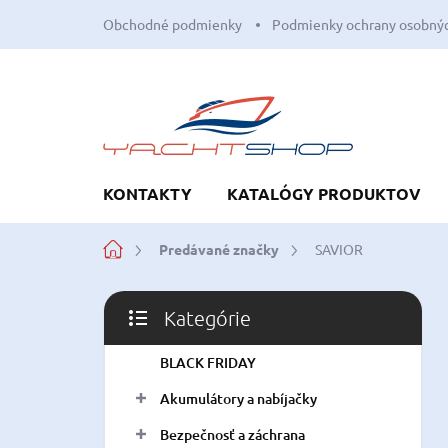
Prejsť
Obchodné podmienky
Podmienky ochrany osobnýc
na
obsah
KONTAKTY
KATALÓGY PRODUKTOV
Domov
Predávané značky
SAVIOR
B
Kategórie
o
Preskočiť
č
kategórie
BLACK FRIDAY
n
ý
Akumulátory a nabíjačky
p
a
Bezpečnosť a záchrana