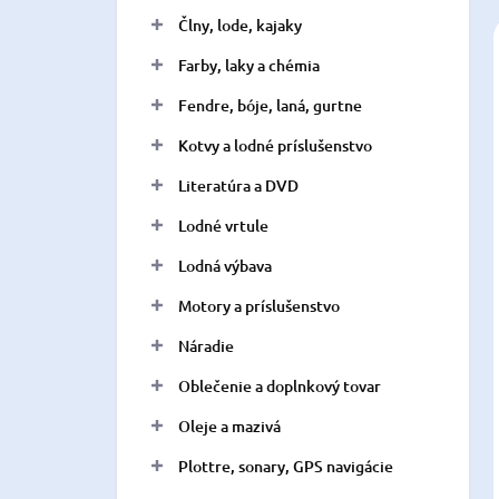
n
Člny, lode, kajaky
e
l
Farby, laky a chémia
Fendre, bóje, laná, gurtne
Kotvy a lodné príslušenstvo
Literatúra a DVD
Lodné vrtule
Lodná výbava
Motory a príslušenstvo
Náradie
Oblečenie a doplnkový tovar
Oleje a mazivá
Plottre, sonary, GPS navigácie