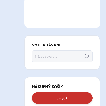
VYHĽADÁVANIE
Hľadať
NÁKUPNÝ KOŠÍK
0
ks /
0 €