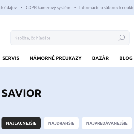
h údajov
GDPR kamerový systém
Informácie o súboroch cooki
Hľadať
SERVIS
NÁMORNÉ PREUKAZY
BAZÁR
BLOG
SAVIOR
R
a
NAJLACNEJŠIE
NAJDRAHŠIE
NAJPREDÁVANEJŠIE
d
e