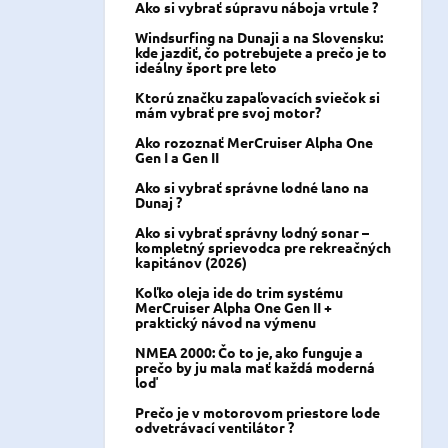
Ako si vybrať súpravu náboja vrtule ?
Windsurfing na Dunaji a na Slovensku:
kde jazdiť, čo potrebujete a prečo je to
ideálny šport pre leto
Ktorú značku zapaľovacích sviečok si
mám vybrať pre svoj motor?
Ako rozoznať MerCruiser Alpha One
Gen I a Gen II
Ako si vybrať správne lodné lano na
Dunaj ?
Ako si vybrať správny lodný sonar –
kompletný sprievodca pre rekreačných
kapitánov (2026)
Koľko oleja ide do trim systému
MerCruiser Alpha One Gen II +
praktický návod na výmenu
NMEA 2000: Čo to je, ako funguje a
prečo by ju mala mať každá moderná
loď
Prečo je v motorovom priestore lode
odvetrávací ventilátor ?