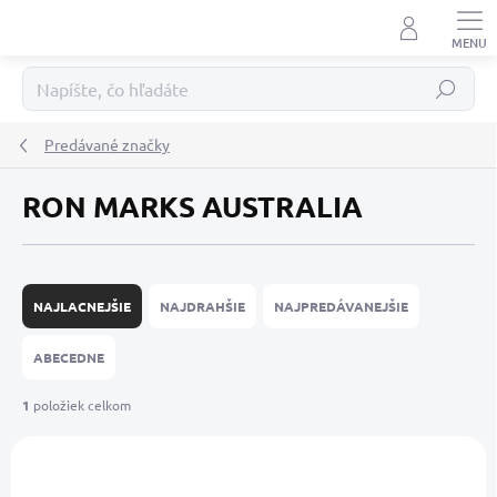
Prejsť
na
obsah
Hľadať
Predávané značky
RON MARKS AUSTRALIA
R
a
NAJLACNEJŠIE
NAJDRAHŠIE
NAJPREDÁVANEJŠIE
d
e
ABECEDNE
n
i
1
položiek celkom
e
V
p
ý
r
p