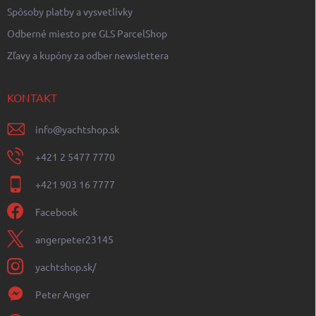
Spôsoby platby a vysvetlívky
Odberné miesto pre GLS ParcelShop
Zľavy a kupóny za odber newslettera
KONTAKT
info
@
yachtshop.sk
+421 2 5477 7770
+421 903 16 7777
Facebook
angerpeter23145
yachtshop.sk/
Peter Anger