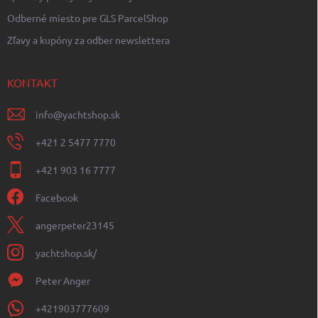
Odberné miesto pre GLS ParcelShop
Zľavy a kupóny za odber newslettera
KONTAKT
info
@
yachtshop.sk
+421 2 5477 7770
+421 903 16 7777
Facebook
angerpeter23145
yachtshop.sk/
Peter Anger
+421903777609