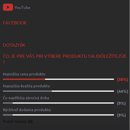
YouTube
FACEBOOK
DOTAZNÍK
ČO JE PRE VÁS PRI VÝBERE PRODUKTU NAJDÔLEŽITEJŠIE
?
Najnižšia cena produktu
(38%)
Najvyššia kvalita produktu
(44%)
Čo najdlhšia záručná doba
(9%)
Rýchlosť dodania produktu
(9%)
Počet hlasov:
32