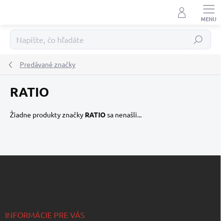
Prejsť
na
obsah
Hľadať
Predávané značky
RATIO
Žiadne produkty značky
RATIO
sa nenašli...
Z
á
p
ä
t
i
INFORMÁCIE PRE VÁS