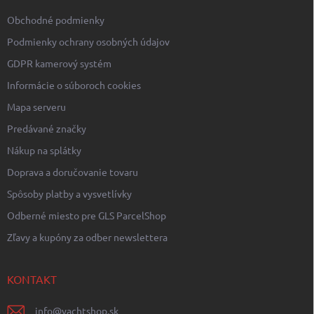
e
Obchodné podmienky
Podmienky ochrany osobných údajov
GDPR kamerový systém
Informácie o súboroch cookies
Mapa serveru
Predávané značky
Nákup na splátky
Doprava a doručovanie tovaru
Spôsoby platby a vysvetlívky
Odberné miesto pre GLS ParcelShop
Zľavy a kupóny za odber newslettera
KONTAKT
info
@
yachtshop.sk