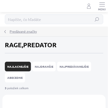
Prejsť
na
obsah
Hľadať
Predávané značky
RAGE,PREDATOR
R
a
NAJLACNEJŠIE
NAJDRAHŠIE
NAJPREDÁVANEJŠIE
d
e
ABECEDNE
n
i
3
položiek celkom
e
V
p
ý
r
NOVINKA
NOVINKA
p