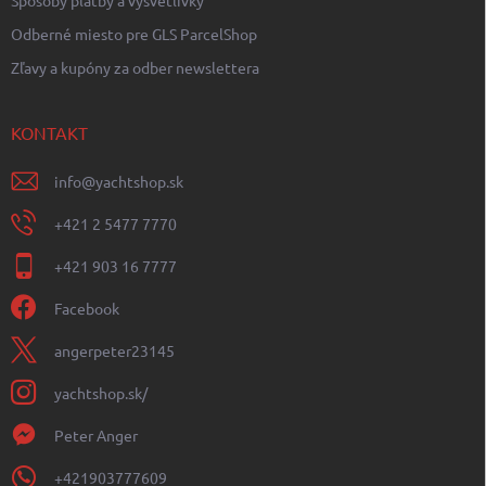
Odberné miesto pre GLS ParcelShop
Zľavy a kupóny za odber newslettera
KONTAKT
info
@
yachtshop.sk
+421 2 5477 7770
+421 903 16 7777
Facebook
angerpeter23145
yachtshop.sk/
Peter Anger
+421903777609