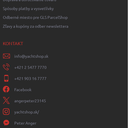
Spôsoby platby a vysvetlívky
Odberné miesto pre GLS ParcelShop
Zľavy a kupóny za odber newslettera
KONTAKT
info
@
yachtshop.sk
+421 2 5477 7770
+421 903 16 7777
Facebook
angerpeter23145
yachtshop.sk/
Peter Anger