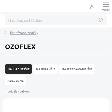
Prejsť
na
obsah
Hľadať
Predávané značky
OZOFLEX
R
a
NAJLACNEJŠIE
NAJDRAHŠIE
NAJPREDÁVANEJŠIE
d
e
ABECEDNE
n
i
1
položiek celkom
e
V
p
ý
r
p