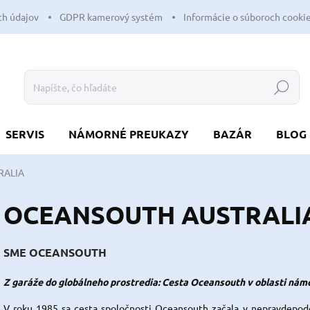
h údajov
GDPR kamerový systém
Informácie o súboroch cooki
Hľadať
SERVIS
NÁMORNÉ PREUKAZY
BAZÁR
BLOG
RALIA
OCEANSOUTH AUSTRALI
SME OCEANSOUTH
Z garáže do globálneho prostredia: Cesta Oceansouth v oblasti nám
V roku 1985 sa cesta spoločnosti Oceansouth začala v nepravdepod