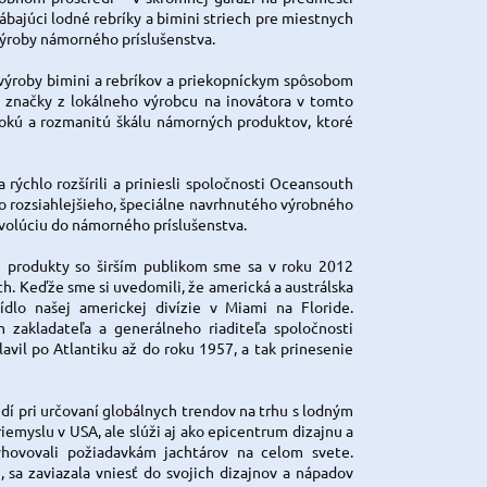
ábajúci lodné rebríky a bimini striech pre miestnych
 výroby námorného príslušenstva.
 výroby bimini a rebríkov a priekopníckym spôsobom
 značky z lokálneho výrobcu na inovátora v tomto
irokú a rozmanitú škálu námorných produktov, ktoré
rýchlo rozšírili a priniesli spoločnosti Oceansouth
o rozsiahlejšieho, špeciálne navrhnutého výrobného
evolúciu do námorného príslušenstva.
 produkty so širším publikom sme sa v roku 2012
h. Keďže sme si uvedomili, že americká a austrálska
ídlo našej americkej divízie v Miami na Floride.
zakladateľa a generálneho riaditeľa spoločnosti
vil po Atlantiku až do roku 1957, a tak prinesenie
edí pri určovaní globálnych trendov na trhu s lodným
emyslu v USA, ale slúži aj ako epicentrum dizajnu a
yhovovali požiadavkám jachtárov na celom svete.
sa zaviazala vniesť do svojich dizajnov a nápadov