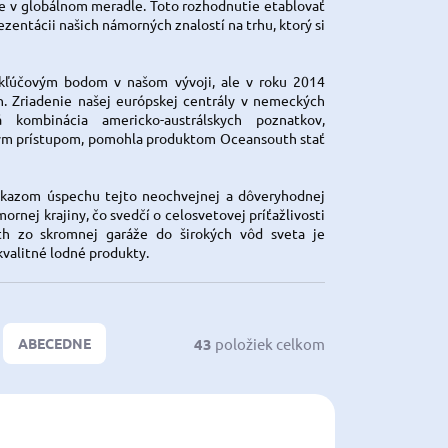
ne v globálnom meradle. Toto rozhodnutie etablovať
zentácii našich námorných znalostí na trhu, ktorý si
 kľúčovým bodom v našom vývoji, ale v roku 2014
h. Zriadenie našej európskej centrály v nemeckých
 kombinácia americko-austrálskych poznatkov,
vým prístupom, pomohla produktom Oceansouth stať
ôkazom úspechu tejto neochvejnej a dôveryhodnej
rnej krajiny, čo svedčí o celosvetovej príťažlivosti
th zo skromnej garáže do širokých vôd sveta je
valitné lodné produkty.
43
položiek celkom
ABECEDNE
37.01
46.537.02