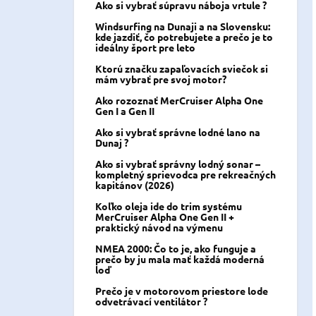
Ako si vybrať súpravu náboja vrtule ?
Windsurfing na Dunaji a na Slovensku:
kde jazdiť, čo potrebujete a prečo je to
ideálny šport pre leto
Ktorú značku zapaľovacích sviečok si
mám vybrať pre svoj motor?
Ako rozoznať MerCruiser Alpha One
Gen I a Gen II
Ako si vybrať správne lodné lano na
Dunaj ?
Ako si vybrať správny lodný sonar –
kompletný sprievodca pre rekreačných
kapitánov (2026)
Koľko oleja ide do trim systému
MerCruiser Alpha One Gen II +
praktický návod na výmenu
NMEA 2000: Čo to je, ako funguje a
prečo by ju mala mať každá moderná
loď
Prečo je v motorovom priestore lode
odvetrávací ventilátor ?