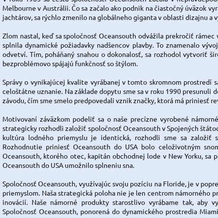
Melbourne v Austrálii. Čo sa začalo ako podnik na čiastočný úväzok vyr
jachtárov, sa rýchlo zmenilo na globálneho giganta v oblasti dizajnu a
Zlom nastal, keď sa spoločnosť Oceansouth odvážila prekročiť rámec
splnila dynamické požiadavky nadšencov plavby. To znamenalo vývoj
odvetví. Tím, poháňaný snahou o dokonalosť, sa rozhodol vytvoriť š
bezproblémovo spájajú funkčnosť so štýlom.
Správy o vynikajúcej kvalite vyrábanej v tomto skromnom prostredí sa 
celoštátne uznanie. Na základe dopytu sme sa v roku 1990 presunuli d
závodu, čím sme smelo predpovedali vznik značky, ktorá má priniesť r
Motivovaní záväzkom podeliť sa o naše precízne vyrobené námorné
strategicky rozhodli založiť spoločnosť Oceansouth v Spojených štátoc
kultúra lodného priemyslu je identická, rozhodli sme sa založiť s
Rozhodnutie priniesť Oceansouth do USA bolo celoživotným snom 
Oceansouth, ktorého otec, kapitán obchodnej lode v New Yorku, sa pla
Oceansouth do USA umožnilo splneniu sna.
Spoločnosť Oceansouth, využívajúc svoju pozíciu na Floride, je v popr
priemyslom. Naša strategická poloha nie je len centrom námorného pri
inovácií. Naše námorné produkty starostlivo vyrábame tak, aby v
Spoločnosť Oceansouth, ponorená do dynamického prostredia Miami, 