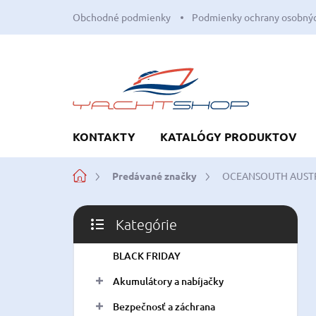
Prejsť
Obchodné podmienky
Podmienky ochrany osobnýc
na
obsah
KONTAKTY
KATALÓGY PRODUKTOV
Domov
Predávané značky
OCEANSOUTH AUST
B
Kategórie
o
Preskočiť
č
kategórie
BLACK FRIDAY
n
ý
Akumulátory a nabíjačky
p
a
Bezpečnosť a záchrana