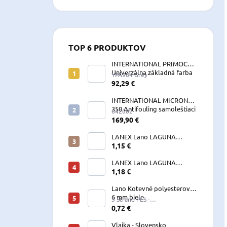
TOP 6 PRODUKTOV
INTERNATIONAL PRIMOCON
Univerzálna základná farba
YPA984 Grey
2,5 L sivá
92,29 €
INTERNATIONAL MICRON
350 Antifouling samoleštiaci
642002
2,5 L
169,90 €
LANEX Lano LAGUNA
vyväzovacie, kotevné
1,15 €
polyesterové 8-24 mm
LANEX Lano LAGUNA
vyväzovacie, kotevné
1,18 €
polyesterové 8-24 mm
Lano Kotevné polyesterové
6 mm biele
3 Strand PES -
W060LKE5A200R (122060)
0,72 €
Vlajka - Slovensko