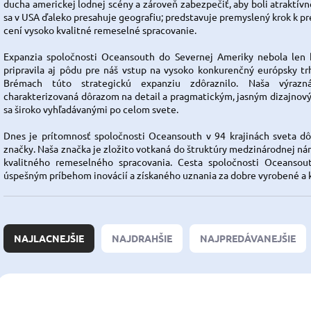
ducha americkej lodnej scény a zároveň zabezpečiť, aby boli atraktív
sa v USA ďaleko presahuje geografiu; predstavuje premyslený krok k pre
cení vysoko kvalitné remeselné spracovanie.
Expanzia spoločnosti Oceansouth do Severnej Ameriky nebola len
pripravila aj pôdu pre náš vstup na vysoko konkurenčný európsky tr
Brémach túto strategickú expanziu zdôraznilo. Naša výrazná
charakterizovaná dôrazom na detail a pragmatickým, jasným dizajno
sa široko vyhľadávanými po celom svete.
Dnes je prítomnosť spoločnosti Oceansouth v 94 krajinách sveta d
značky. Naša značka je zložito votkaná do štruktúry medzinárodnej námo
kvalitného remeselného spracovania. Cesta spoločnosti Oceansou
úspešným príbehom inovácií a získaného uznania za dobre vyrobené a k
R
a
NAJLACNEJŠIE
NAJDRAHŠIE
NAJPREDÁVANEJŠIE
d
e
n
V
i
ý
EXTRA KVALITA
34.459.19
46.5
e