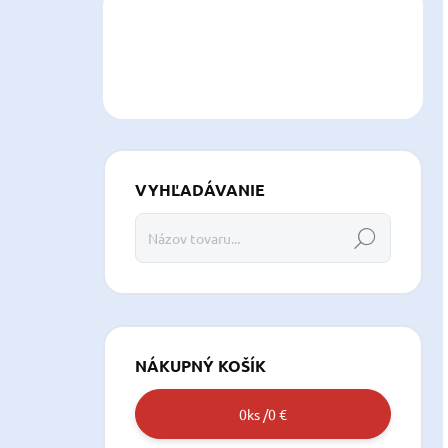
VYHĽADÁVANIE
Hľadať
NÁKUPNÝ KOŠÍK
0
ks /
0 €