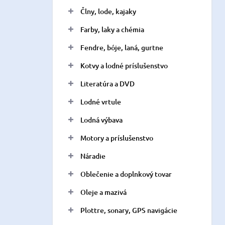
n
Člny, lode, kajaky
e
l
Farby, laky a chémia
Fendre, bóje, laná, gurtne
Kotvy a lodné príslušenstvo
Literatúra a DVD
Lodné vrtule
Lodná výbava
Motory a príslušenstvo
Náradie
Oblečenie a doplnkový tovar
Oleje a mazivá
Plottre, sonary, GPS navigácie