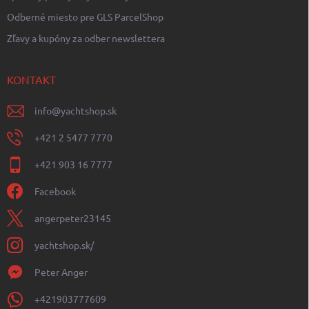
Odberné miesto pre GLS ParcelShop
Zľavy a kupóny za odber newslettera
KONTAKT
info
@
yachtshop.sk
+421 2 5477 7770
+421 903 16 7777
Facebook
angerpeter23145
yachtshop.sk/
Peter Anger
+421903777609