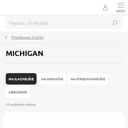
Prejsť
na
obsah
Hľadať
Predávané značky
MICHIGAN
R
a
NAJLACNEJŠIE
NAJDRAHŠIE
NAJPREDÁVANEJŠIE
d
e
ABECEDNE
n
i
11
položiek celkom
e
V
p
ý
r
p