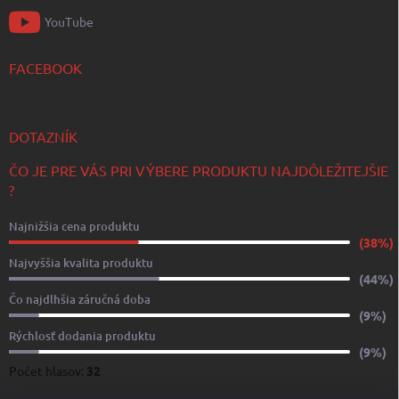
YouTube
FACEBOOK
DOTAZNÍK
ČO JE PRE VÁS PRI VÝBERE PRODUKTU NAJDÔLEŽITEJŠIE
?
Najnižšia cena produktu
(38%)
Najvyššia kvalita produktu
(44%)
Čo najdlhšia záručná doba
(9%)
Rýchlosť dodania produktu
(9%)
Počet hlasov:
32