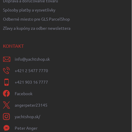
Doprava a doručovanie tovaru
Spôsoby platby a vysvetlívky
Odberné miesto pre GLS ParcelShop
Zľavy a kupóny za odber newslettera
KONTAKT
info
@
yachtshop.sk
+421 2 5477 7770
+421 903 16 7777
Facebook
angerpeter23145
yachtshop.sk/
Peter Anger