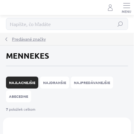
Prejsť
na
obsah
Hľadať
Predávané značky
MENNEKES
R
a
NAJLACNEJŠIE
NAJDRAHŠIE
NAJPREDÁVANEJŠIE
d
e
ABECEDNE
n
i
7
položiek celkom
e
V
p
ý
r
p