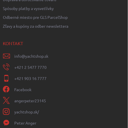
Spôsoby platby a vysvetlívky
Odberné miesto pre GLS ParcelShop
Zľavy a kupóny za odber newslettera
KONTAKT
info
@
yachtshop.sk
+421 2 5477 7770
+421 903 16 7777
Facebook
angerpeter23145
yachtshop.sk/
Peter Anger