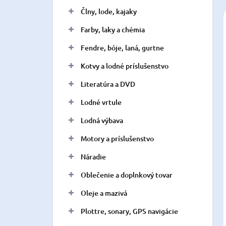
n
Člny, lode, kajaky
e
l
Farby, laky a chémia
Fendre, bóje, laná, gurtne
Kotvy a lodné príslušenstvo
Literatúra a DVD
Lodné vrtule
Lodná výbava
Motory a príslušenstvo
Náradie
Oblečenie a doplnkový tovar
Oleje a mazivá
Plottre, sonary, GPS navigácie