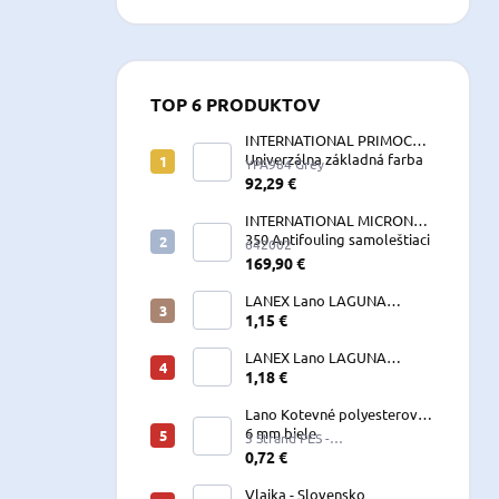
TOP 6 PRODUKTOV
INTERNATIONAL PRIMOCON
Univerzálna základná farba
YPA984 Grey
2,5 L sivá
92,29 €
INTERNATIONAL MICRON
350 Antifouling samoleštiaci
642002
2,5 L
169,90 €
LANEX Lano LAGUNA
vyväzovacie, kotevné
1,15 €
polyesterové 8-24 mm
LANEX Lano LAGUNA
vyväzovacie, kotevné
1,18 €
polyesterové 8-24 mm
Lano Kotevné polyesterové
6 mm biele
3 Strand PES -
W060LKE5A200R (122060)
0,72 €
Vlajka - Slovensko