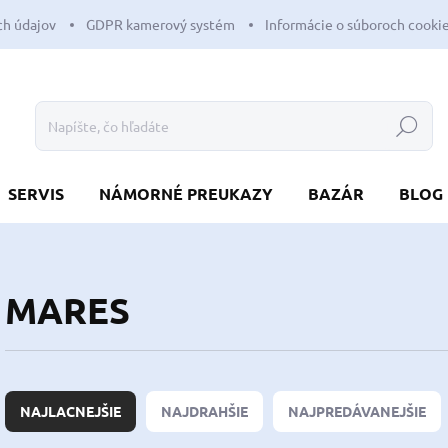
h údajov
GDPR kamerový systém
Informácie o súboroch cooki
Hľadať
SERVIS
NÁMORNÉ PREUKAZY
BAZÁR
BLOG
MARES
R
a
NAJLACNEJŠIE
NAJDRAHŠIE
NAJPREDÁVANEJŠIE
d
e