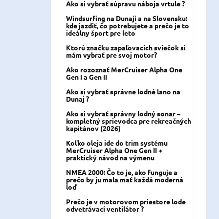
Ako si vybrať súpravu náboja vrtule ?
Windsurfing na Dunaji a na Slovensku:
kde jazdiť, čo potrebujete a prečo je to
ideálny šport pre leto
Ktorú značku zapaľovacích sviečok si
mám vybrať pre svoj motor?
Ako rozoznať MerCruiser Alpha One
Gen I a Gen II
Ako si vybrať správne lodné lano na
Dunaj ?
Ako si vybrať správny lodný sonar –
kompletný sprievodca pre rekreačných
kapitánov (2026)
Koľko oleja ide do trim systému
MerCruiser Alpha One Gen II +
praktický návod na výmenu
NMEA 2000: Čo to je, ako funguje a
prečo by ju mala mať každá moderná
loď
Prečo je v motorovom priestore lode
odvetrávací ventilátor ?