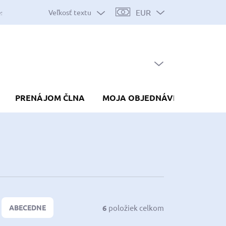
EUR
Veľkosť textu
es
Mapa serveru
Predávané značky
Nákup na splátky
Do
PRÁZDNY KOŠÍK
NÁKUPNÝ
KOŠÍK
PRENÁJOM ČLNA
MOJA OBJEDNÁVKA
6
položiek celkom
ABECEDNE