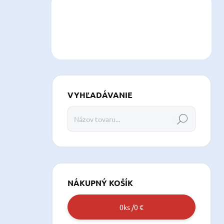
VYHĽADÁVANIE
Hľadať
NÁKUPNÝ KOŠÍK
0
ks /
0 €