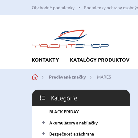
Prejsť
Obchodné podmienky
Podmienky ochrany osobnýc
na
obsah
KONTAKTY
KATALÓGY PRODUKTOV
Domov
Predávané značky
MARES
B
Kategórie
o
Preskočiť
č
kategórie
BLACK FRIDAY
n
ý
Akumulátory a nabíjačky
p
a
Bezpečnosť a záchrana