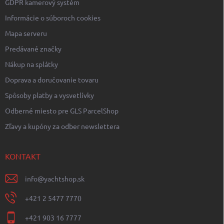
p
GDPR kamerový systém
i
Informácie o súboroch cookies
s
u
Mapa serveru
Predávané značky
Nákup na splátky
Doprava a doručovanie tovaru
Spôsoby platby a vysvetlívky
Odberné miesto pre GLS ParcelShop
Zľavy a kupóny za odber newslettera
KONTAKT
info
@
yachtshop.sk
+421 2 5477 7770
+421 903 16 7777