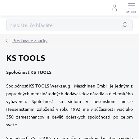
Prejsť
na
obsah
Hľadať
Predávané značky
KS TOOLS
Spoločnosť KS TOOLS
Spoločnosť KS TOOLS Werkzeug - Maschinen GmbH je jedným z
popredných medzinárodných dodávateľov náradia a dielenského
vybavenia. Spoločnosť so sídlom v hesenskom meste
Heusenstamm, založená v roku 1992, má v súčasnosti viac ako
350 zamestnancov a deväť dcérskych spoločností po celom
svete.
Spoločnosť KS TOOLS sa vyznačuje vysokou kvalitou svojich