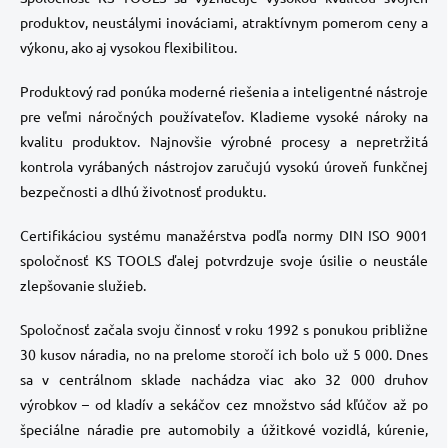
produktov, neustálymi inováciami, atraktívnym pomerom ceny a
výkonu, ako aj vysokou flexibilitou.
Produktový rad ponúka moderné riešenia a inteligentné nástroje
pre veľmi náročných používateľov. Kladieme vysoké nároky na
kvalitu produktov. Najnovšie výrobné procesy a nepretržitá
kontrola vyrábaných nástrojov zaručujú vysokú úroveň funkčnej
bezpečnosti a dlhú životnosť produktu.
Certifikáciou systému manažérstva podľa normy DIN ISO 9001
spoločnosť KS TOOLS ďalej potvrdzuje svoje úsilie o neustále
zlepšovanie služieb.
Spoločnosť začala svoju činnosť v roku 1992 s ponukou približne
30 kusov náradia, no na prelome storočí ich bolo už 5 000. Dnes
sa v centrálnom sklade nachádza viac ako 32 000 druhov
výrobkov – od kladív a sekáčov cez množstvo sád kľúčov až po
špeciálne náradie pre automobily a úžitkové vozidlá, kúrenie,