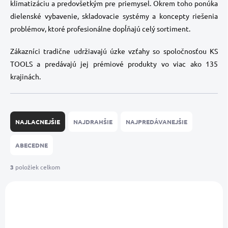
klimatizáciu a predovšetkým pre priemysel. Okrem toho ponúka
dielenské vybavenie, skladovacie systémy a koncepty riešenia
problémov, ktoré profesionálne dopĺňajú celý sortiment.
Zákazníci tradične udržiavajú úzke vzťahy so spoločnosťou KS
TOOLS a predávajú jej prémiové produkty vo viac ako 135
krajinách.
R
a
NAJLACNEJŠIE
NAJDRAHŠIE
NAJPREDÁVANEJŠIE
d
e
ABECEDNE
n
i
3
položiek celkom
e
V
p
ý
r
NOVINKA
NOVINKA
p
o
i
d