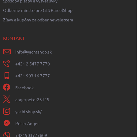
Spôsoby platby a vysvetlívky
Odberné miesto pre GLS ParcelShop
Zľavy a kupóny za odber newslettera
KONTAKT
info
@
yachtshop.sk
+421 2 5477 7770
+421 903 16 7777
Facebook
angerpeter23145
yachtshop.sk/
Peter Anger
+421903777609