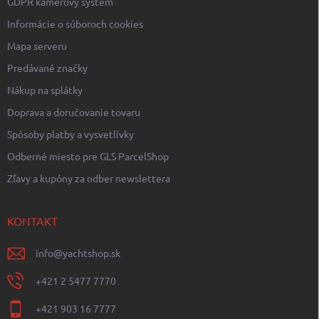
p
GDPR kamerový systém
i
Informácie o súboroch cookies
s
u
Mapa serveru
Predávané značky
Nákup na splátky
Doprava a doručovanie tovaru
Spôsoby platby a vysvetlívky
Odberné miesto pre GLS ParcelShop
Zľavy a kupóny za odber newslettera
KONTAKT
info
@
yachtshop.sk
+421 2 5477 7770
+421 903 16 7777