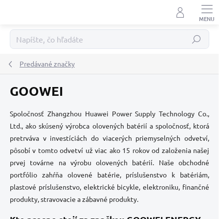
Prejsť
na
obsah
Hľadať
Predávané značky
GOOWEI
Spoločnosť Zhangzhou Huawei Power Supply Technology Co.,
Ltd., ako skúsený výrobca olovených batérií a spoločnosť, ktorá
pretrváva v investíciách do viacerých priemyselných odvetví,
pôsobí v tomto odvetví už viac ako 15 rokov od založenia našej
prvej továrne na výrobu olovených batérií. Naše obchodné
portfólio zahŕňa olovené batérie, príslušenstvo k batériám,
plastové príslušenstvo, elektrické bicykle, elektroniku, finančné
produkty, stravovacie a zábavné produkty.