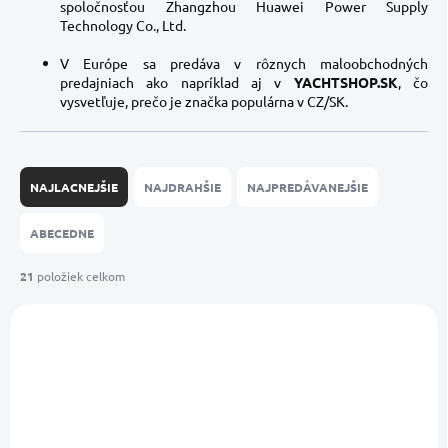
spoločnosťou Zhangzhou Huawei Power Supply
Technology Co., Ltd.
V Európe sa predáva v rôznych maloobchodných
predajniach ako napríklad aj v
YACHTSHOP.SK
, čo
vysvetľuje, prečo je značka populárna v CZ/SK.
R
a
NAJLACNEJŠIE
NAJDRAHŠIE
NAJPREDÁVANEJŠIE
d
e
ABECEDNE
n
i
21
položiek celkom
e
V
p
ý
r
p
o
i
d
s
u
p
k
r