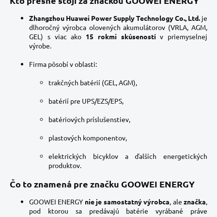
Kto presne stojí za značkou GOOWEI ENERGY
Zhangzhou Huawei Power Supply Technology Co., Ltd.
je
dlhoročný výrobca olovených akumulátorov (VRLA, AGM,
GEL) s viac ako
15 rokmi skúseností
v priemyselnej
výrobe.
Firma pôsobí v oblasti:
trakčných batérií (GEL, AGM),
batérií pre UPS/EZS/EPS,
batériových príslušenstiev,
plastových komponentov,
elektrických bicyklov a ďalších energetických
produktov.
Čo to znamená pre značku GOOWEI ENERGY
GOOWEI ENERGY
nie je samostatný výrobca
, ale
značka
,
pod ktorou sa predávajú batérie vyrábané práve