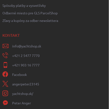
Spôsoby platby a vysvetlívky
Odberné miesto pre GLS ParcelShop
Zľavy a kupóny za odber newslettera
KONTAKT
info
@
yachtshop.sk
+421 2 5477 7770
+421 903 16 7777
Facebook
angerpeter23145
yachtshop.sk/
Peter Anger