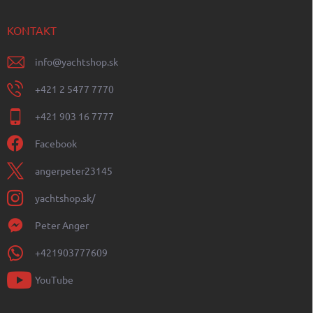
KONTAKT
info
@
yachtshop.sk
+421 2 5477 7770
+421 903 16 7777
Facebook
angerpeter23145
yachtshop.sk/
Peter Anger
+421903777609
YouTube