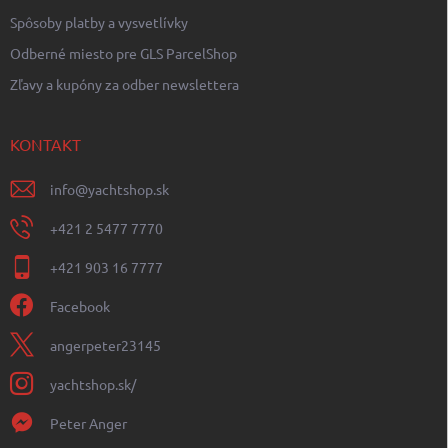
Spôsoby platby a vysvetlívky
Odberné miesto pre GLS ParcelShop
Zľavy a kupóny za odber newslettera
KONTAKT
info
@
yachtshop.sk
+421 2 5477 7770
+421 903 16 7777
Facebook
angerpeter23145
yachtshop.sk/
Peter Anger