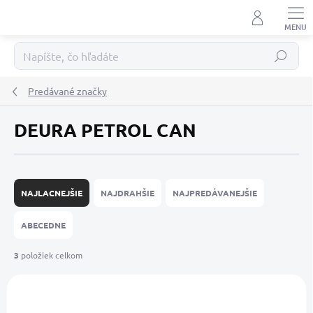
Prejsť
na
obsah
Hľadať
Predávané značky
DEURA PETROL CAN
R
a
NAJLACNEJŠIE
NAJDRAHŠIE
NAJPREDÁVANEJŠIE
d
e
ABECEDNE
n
i
3
položiek celkom
e
V
p
ý
r
p