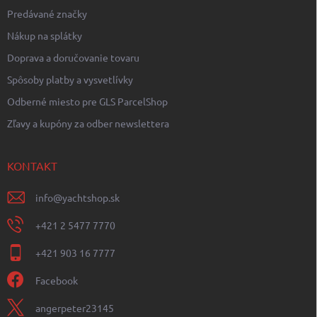
Predávané značky
Nákup na splátky
Doprava a doručovanie tovaru
Spôsoby platby a vysvetlívky
Odberné miesto pre GLS ParcelShop
Zľavy a kupóny za odber newslettera
KONTAKT
info
@
yachtshop.sk
+421 2 5477 7770
+421 903 16 7777
Facebook
angerpeter23145