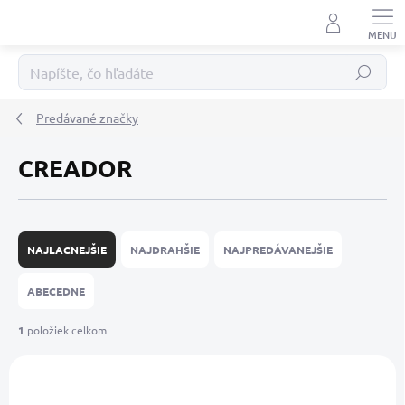
Prejsť
na
obsah
Hľadať
Predávané značky
CREADOR
R
a
NAJLACNEJŠIE
NAJDRAHŠIE
NAJPREDÁVANEJŠIE
d
e
ABECEDNE
n
i
1
položiek celkom
e
V
p
ý
r
p