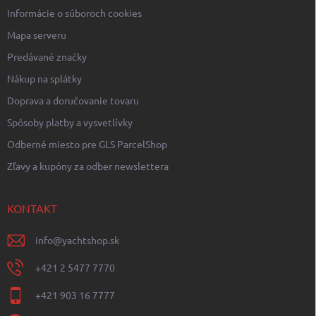
i
Informácie o súboroch cookies
s
u
Mapa serveru
Predávané značky
Nákup na splátky
Doprava a doručovanie tovaru
Spôsoby platby a vysvetlívky
Odberné miesto pre GLS ParcelShop
Zľavy a kupóny za odber newslettera
KONTAKT
info
@
yachtshop.sk
+421 2 5477 7770
+421 903 16 7777