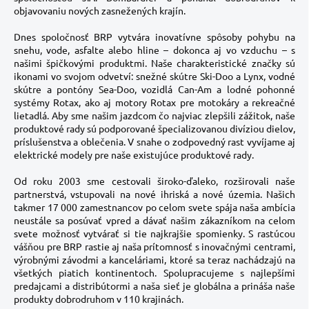
objavovaniu nových zasnežených krajín.
Dnes spoločnosť BRP vytvára inovatívne spôsoby pohybu na
snehu, vode, asfalte alebo hline – dokonca aj vo vzduchu – s
našimi špičkovými produktmi. Naše charakteristické značky sú
ikonami vo svojom odvetví: snežné skútre Ski-Doo a Lynx, vodné
skútre a pontóny Sea-Doo, vozidlá Can-Am a lodné pohonné
systémy Rotax, ako aj motory Rotax pre motokáry a rekreačné
lietadlá. Aby sme našim jazdcom čo najviac zlepšili zážitok, naše
produktové rady sú podporované špecializovanou divíziou dielov,
príslušenstva a oblečenia. V snahe o zodpovedný rast vyvíjame aj
elektrické modely pre naše existujúce produktové rady.
Od roku 2003 sme cestovali široko-ďaleko, rozširovali naše
partnerstvá, vstupovali na nové ihriská a nové územia. Našich
takmer 17 000 zamestnancov po celom svete spája naša ambícia
neustále sa posúvať vpred a dávať našim zákazníkom na celom
svete možnosť vytvárať si tie najkrajšie spomienky. S rastúcou
vášňou pre BRP rastie aj naša prítomnosť s inovačnými centrami,
výrobnými závodmi a kanceláriami, ktoré sa teraz nachádzajú na
všetkých piatich kontinentoch. Spolupracujeme s najlepšími
predajcami a distribútormi a naša sieť je globálna a prináša naše
produkty dobrodruhom v 110 krajinách.