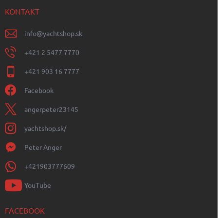
KONTAKT
info
@
yachtshop.sk
+421 2 5477 7770
+421 903 16 7777
Facebook
angerpeter23145
yachtshop.sk/
Peter Anger
+421903777609
YouTube
FACEBOOK