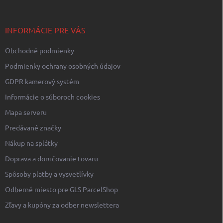
e
ä
p
t
r
i
INFORMÁCIE PRE VÁS
v
e
k
Obchodné podmienky
y
v
Podmienky ochrany osobných údajov
ý
p
GDPR kamerový systém
i
Informácie o súboroch cookies
s
u
Mapa serveru
Predávané značky
Nákup na splátky
Doprava a doručovanie tovaru
Spôsoby platby a vysvetlívky
Odberné miesto pre GLS ParcelShop
Zľavy a kupóny za odber newslettera