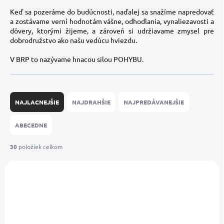
Keď sa pozeráme do budúcnosti, naďalej sa snažíme napredovať
a zostávame verní hodnotám vášne, odhodlania, vynaliezavosti a
dôvery, ktorými žijeme, a zároveň si udržiavame zmysel pre
dobrodružstvo ako našu vedúcu hviezdu.
V BRP to nazývame hnacou silou POHYBU.
R
a
NAJLACNEJŠIE
NAJDRAHŠIE
NAJPREDÁVANEJŠIE
d
e
ABECEDNE
n
i
30
položiek celkom
e
V
p
ý
r
NOVINKA
p
o
EXTRA KVALITA
i
d
s
u
p
k