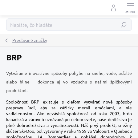
Prejsť
na
obsah
Hľadať
Predávané značky
BRP
Vytvárame inovatívne spôsoby pohybu na snehu, vode, asfalte
alebo hline – dokonca aj vo vzduchu s našimi špičkovými
produktmi.
Spoločnosť BRP existuje s cieľom vytvárať nové spôsoby
prepravy ľudí, aby sa zážitky merali emóciami, a nie
vzdialenosťou. Ako nezávislá spoločnosť od roku 2003, hrdo
kanadská a zároveň uznávaná po celom svete, naše dedičstvo je
plné dobrodružstva a vynaliezavosti. Náš prvý produkt, snežný
skúter Ski-Doo, bol vytvorený v roku 1959 vo Valcourt v Quebecu
spoločnosťou J.A. Bombardier a poháňal dobrodruhov k