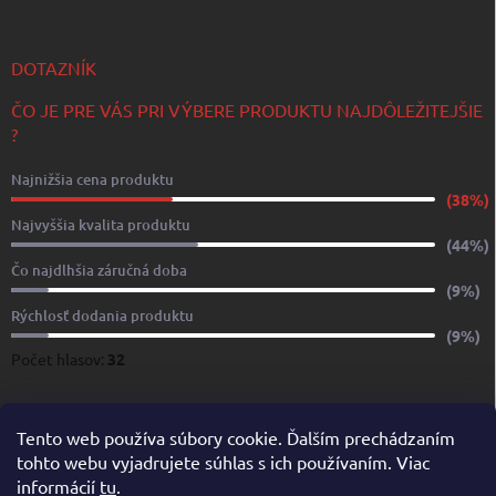
DOTAZNÍK
ČO JE PRE VÁS PRI VÝBERE PRODUKTU NAJDÔLEŽITEJŠIE
?
Najnižšia cena produktu
(38%)
Najvyššia kvalita produktu
(44%)
Čo najdlhšia záručná doba
(9%)
Rýchlosť dodania produktu
(9%)
Počet hlasov:
32
www.yachtshop.sk
www.limoservices.sk
www.taxisluzba.com
Tento web používa súbory cookie. Ďalším prechádzaním
tohto webu vyjadrujete súhlas s ich používaním. Viac
www.airporttaxi.sk
www.taxischwechat.sk
informácií
tu
.