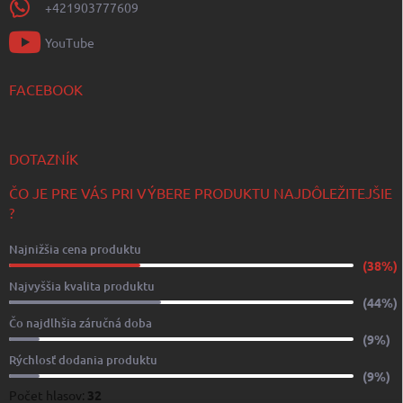
+421903777609
YouTube
FACEBOOK
DOTAZNÍK
ČO JE PRE VÁS PRI VÝBERE PRODUKTU NAJDÔLEŽITEJŠIE
?
Najnižšia cena produktu
(38%)
Najvyššia kvalita produktu
(44%)
Čo najdlhšia záručná doba
(9%)
Rýchlosť dodania produktu
(9%)
Počet hlasov:
32