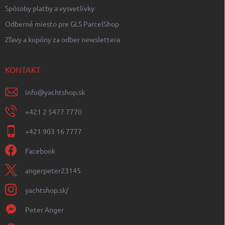
Spôsoby platby a vysvetlívky
Odberné miesto pre GLS ParcelShop
Zľavy a kupóny za odber newslettera
KONTAKT
info
@
yachtshop.sk
+421 2 5477 7770
+421 903 16 7777
Facebook
angerpeter23145
yachtshop.sk/
Peter Anger