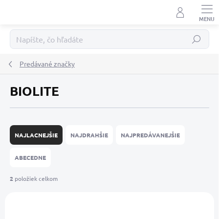
Prejsť
na
obsah
Hľadať
Predávané značky
BIOLITE
R
a
NAJLACNEJŠIE
NAJDRAHŠIE
NAJPREDÁVANEJŠIE
d
e
ABECEDNE
n
i
2
položiek celkom
e
V
p
ý
r
p