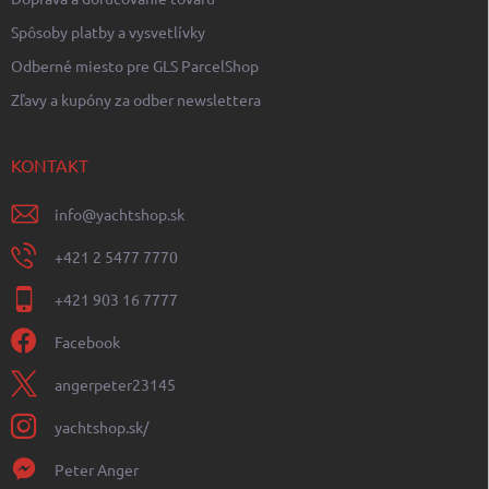
Spôsoby platby a vysvetlívky
Odberné miesto pre GLS ParcelShop
Zľavy a kupóny za odber newslettera
KONTAKT
info
@
yachtshop.sk
+421 2 5477 7770
+421 903 16 7777
Facebook
angerpeter23145
yachtshop.sk/
Peter Anger