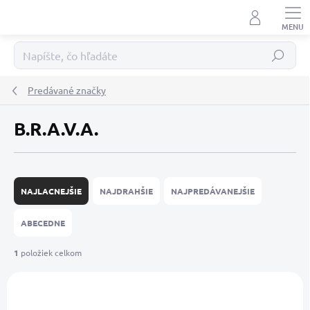
Prejsť
na
obsah
Hľadať
Predávané značky
B.R.A.V.A.
R
a
NAJLACNEJŠIE
NAJDRAHŠIE
NAJPREDÁVANEJŠIE
d
e
ABECEDNE
n
i
1
položiek celkom
e
V
p
ý
r
NOVINKA
p