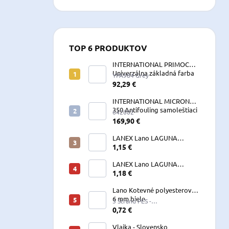
TOP 6 PRODUKTOV
INTERNATIONAL PRIMOCON
Univerzálna základná farba
YPA984 Grey
2,5 L sivá
92,29 €
INTERNATIONAL MICRON
350 Antifouling samoleštiaci
642002
2,5 L
169,90 €
LANEX Lano LAGUNA
vyväzovacie, kotevné
1,15 €
polyesterové 8-24 mm
LANEX Lano LAGUNA
vyväzovacie, kotevné
1,18 €
polyesterové 8-24 mm
Lano Kotevné polyesterové
6 mm biele
3 Strand PES -
W060LKE5A200R (122060)
0,72 €
Vlajka - Slovensko