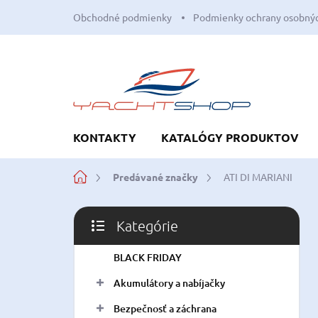
Prejsť
Obchodné podmienky
Podmienky ochrany osobnýc
na
obsah
KONTAKTY
KATALÓGY PRODUKTOV
Domov
Predávané značky
ATI DI MARIANI
B
Kategórie
o
Preskočiť
č
kategórie
BLACK FRIDAY
n
ý
Akumulátory a nabíjačky
p
a
Bezpečnosť a záchrana