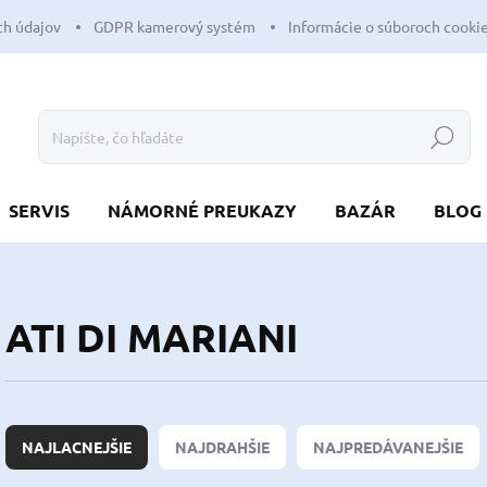
h údajov
GDPR kamerový systém
Informácie o súboroch cooki
Hľadať
SERVIS
NÁMORNÉ PREUKAZY
BAZÁR
BLOG
ATI DI MARIANI
R
a
NAJLACNEJŠIE
NAJDRAHŠIE
NAJPREDÁVANEJŠIE
d
e