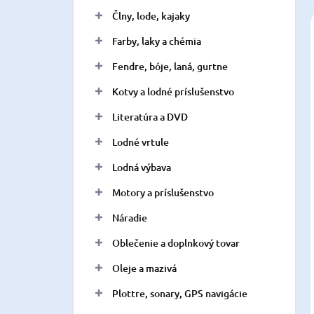
n
Člny, lode, kajaky
e
l
Farby, laky a chémia
Fendre, bóje, laná, gurtne
Kotvy a lodné príslušenstvo
Literatúra a DVD
Lodné vrtule
Lodná výbava
Motory a príslušenstvo
Náradie
Oblečenie a doplnkový tovar
Oleje a mazivá
Plottre, sonary, GPS navigácie