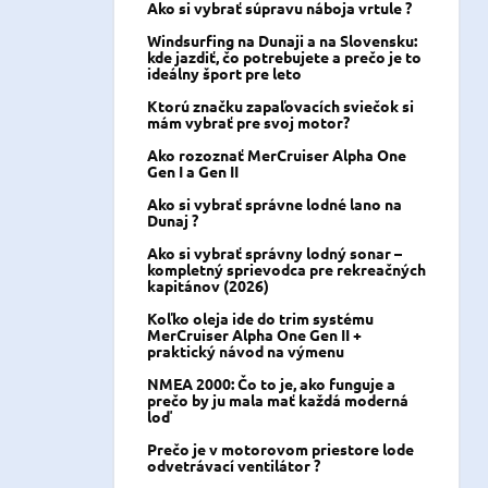
Ako si vybrať súpravu náboja vrtule ?
Windsurfing na Dunaji a na Slovensku:
kde jazdiť, čo potrebujete a prečo je to
ideálny šport pre leto
Ktorú značku zapaľovacích sviečok si
mám vybrať pre svoj motor?
Ako rozoznať MerCruiser Alpha One
Gen I a Gen II
Ako si vybrať správne lodné lano na
Dunaj ?
Ako si vybrať správny lodný sonar –
kompletný sprievodca pre rekreačných
kapitánov (2026)
Koľko oleja ide do trim systému
MerCruiser Alpha One Gen II +
praktický návod na výmenu
NMEA 2000: Čo to je, ako funguje a
prečo by ju mala mať každá moderná
loď
Prečo je v motorovom priestore lode
odvetrávací ventilátor ?