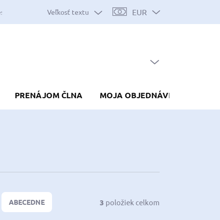
EUR
Veľkosť textu
es
Mapa serveru
Predávané značky
Nákup na splátky
Do
PRÁZDNY KOŠÍK
NÁKUPNÝ
KOŠÍK
PRENÁJOM ČLNA
MOJA OBJEDNÁVKA
3
položiek celkom
ABECEDNE