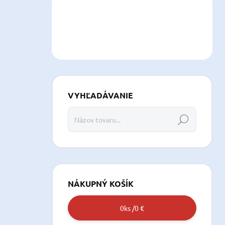
VYHĽADÁVANIE
Hľadať
NÁKUPNÝ KOŠÍK
0
ks /
0 €