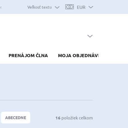
EUR
Veľkosť textu
es
Mapa serveru
Predávané značky
Nákup na splátky
Do
PRÁZDNY KOŠÍK
NÁKUPNÝ
KOŠÍK
PRENÁJOM ČLNA
MOJA OBJEDNÁVKA
16
položiek celkom
ABECEDNE