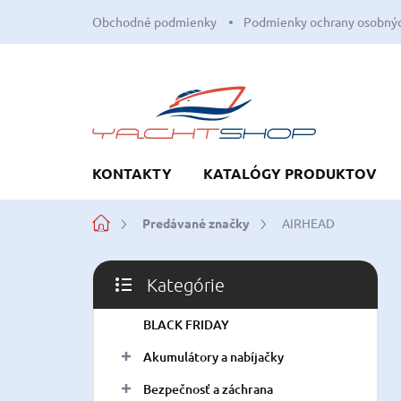
Prejsť
Obchodné podmienky
Podmienky ochrany osobnýc
na
obsah
KONTAKTY
KATALÓGY PRODUKTOV
Domov
Predávané značky
AIRHEAD
B
Kategórie
o
Preskočiť
č
kategórie
BLACK FRIDAY
n
ý
Akumulátory a nabíjačky
p
a
Bezpečnosť a záchrana