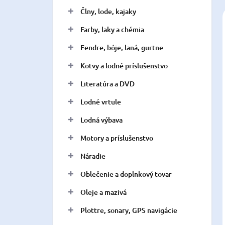
n
Člny, lode, kajaky
e
l
Farby, laky a chémia
Fendre, bóje, laná, gurtne
Kotvy a lodné príslušenstvo
Literatúra a DVD
Lodné vrtule
Lodná výbava
Motory a príslušenstvo
Náradie
Oblečenie a doplnkový tovar
Oleje a mazivá
Plottre, sonary, GPS navigácie