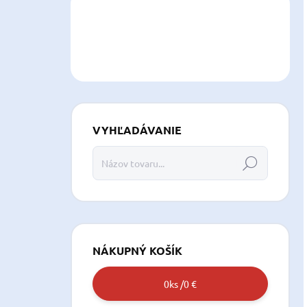
VYHĽADÁVANIE
Hľadať
NÁKUPNÝ KOŠÍK
0
ks /
0 €