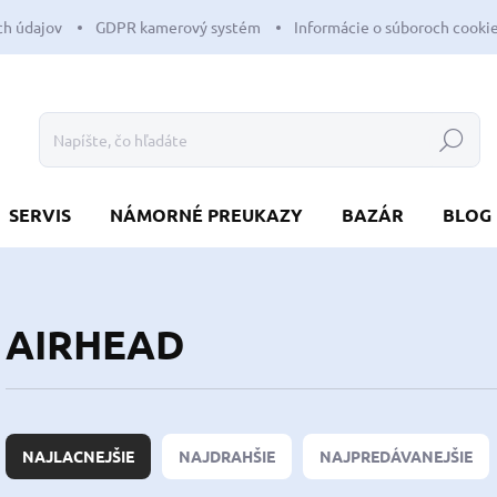
h údajov
GDPR kamerový systém
Informácie o súboroch cooki
Hľadať
SERVIS
NÁMORNÉ PREUKAZY
BAZÁR
BLOG
AIRHEAD
R
a
NAJLACNEJŠIE
NAJDRAHŠIE
NAJPREDÁVANEJŠIE
d
e