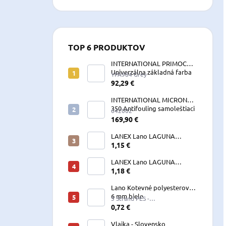
TOP 6 PRODUKTOV
INTERNATIONAL PRIMOCON
Univerzálna základná farba
YPA984 Grey
2,5 L sivá
92,29 €
INTERNATIONAL MICRON
350 Antifouling samoleštiaci
642002
2,5 L
169,90 €
LANEX Lano LAGUNA
vyväzovacie, kotevné
1,15 €
polyesterové 8-24 mm
LANEX Lano LAGUNA
vyväzovacie, kotevné
1,18 €
polyesterové 8-24 mm
Lano Kotevné polyesterové
6 mm biele
3 Strand PES -
W060LKE5A200R (122060)
0,72 €
Vlajka - Slovensko