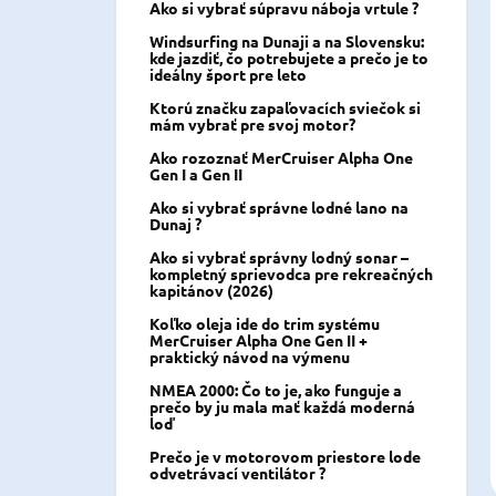
Ako si vybrať súpravu náboja vrtule ?
Windsurfing na Dunaji a na Slovensku:
kde jazdiť, čo potrebujete a prečo je to
ideálny šport pre leto
Ktorú značku zapaľovacích sviečok si
mám vybrať pre svoj motor?
Ako rozoznať MerCruiser Alpha One
Gen I a Gen II
Ako si vybrať správne lodné lano na
Dunaj ?
Ako si vybrať správny lodný sonar –
kompletný sprievodca pre rekreačných
kapitánov (2026)
Koľko oleja ide do trim systému
MerCruiser Alpha One Gen II +
praktický návod na výmenu
NMEA 2000: Čo to je, ako funguje a
prečo by ju mala mať každá moderná
loď
Prečo je v motorovom priestore lode
odvetrávací ventilátor ?