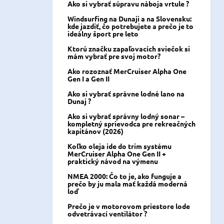
Ako si vybrať súpravu náboja vrtule ?
Windsurfing na Dunaji a na Slovensku:
kde jazdiť, čo potrebujete a prečo je to
ideálny šport pre leto
Ktorú značku zapaľovacích sviečok si
mám vybrať pre svoj motor?
Ako rozoznať MerCruiser Alpha One
Gen I a Gen II
Ako si vybrať správne lodné lano na
Dunaj ?
Ako si vybrať správny lodný sonar –
kompletný sprievodca pre rekreačných
kapitánov (2026)
Koľko oleja ide do trim systému
MerCruiser Alpha One Gen II +
praktický návod na výmenu
NMEA 2000: Čo to je, ako funguje a
prečo by ju mala mať každá moderná
loď
Prečo je v motorovom priestore lode
odvetrávací ventilátor ?