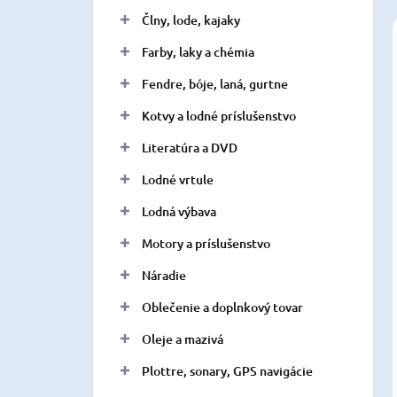
n
Člny, lode, kajaky
e
l
Farby, laky a chémia
Fendre, bóje, laná, gurtne
Kotvy a lodné príslušenstvo
Literatúra a DVD
Lodné vrtule
Lodná výbava
Motory a príslušenstvo
Náradie
Oblečenie a doplnkový tovar
Oleje a mazivá
Plottre, sonary, GPS navigácie