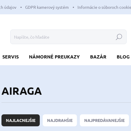
h údajov
GDPR kamerový systém
Informácie o súboroch cooki
Hľadať
SERVIS
NÁMORNÉ PREUKAZY
BAZÁR
BLOG
AIRAGA
R
a
NAJLACNEJŠIE
NAJDRAHŠIE
NAJPREDÁVANEJŠIE
d
e