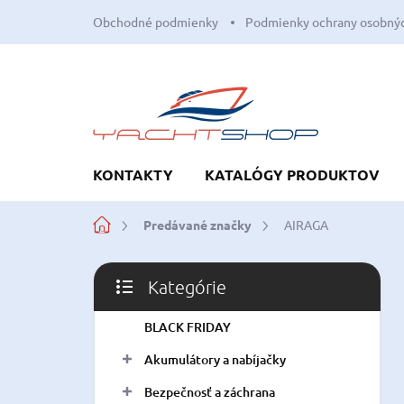
Prejsť
Obchodné podmienky
Podmienky ochrany osobnýc
na
obsah
KONTAKTY
KATALÓGY PRODUKTOV
Domov
Predávané značky
AIRAGA
B
Kategórie
o
Preskočiť
č
kategórie
BLACK FRIDAY
n
ý
Akumulátory a nabíjačky
p
a
Bezpečnosť a záchrana