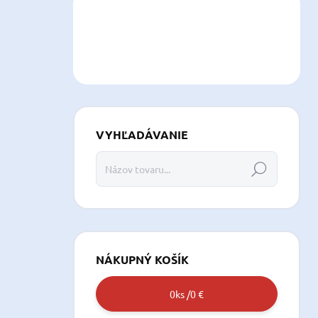
VYHĽADÁVANIE
Hľadať
NÁKUPNÝ KOŠÍK
0
ks /
0 €