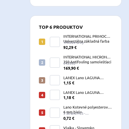
TOP 6 PRODUKTOV
INTERNATIONAL PRIMOCON
Univerzálna základná farba
YPA984 Grey
2,5 L sivá
92,29 €
INTERNATIONAL MICRON
350 Antifouling samoleštiaci
642002
2,5 L
169,90 €
LANEX Lano LAGUNA
vyväzovacie, kotevné
1,15 €
polyesterové 8-24 mm
LANEX Lano LAGUNA
vyväzovacie, kotevné
1,18 €
polyesterové 8-24 mm
Lano Kotevné polyesterové
6 mm biele
3 Strand PES -
W060LKE5A200R (122060)
0,72 €
Vlajka - Slovensko