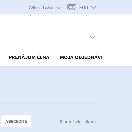
EUR
Veľkosť textu
es
Mapa serveru
Predávané značky
Nákup na splátky
Do
PRÁZDNY KOŠÍK
NÁKUPNÝ
KOŠÍK
PRENÁJOM ČLNA
MOJA OBJEDNÁVKA
2
položiek celkom
ABECEDNE