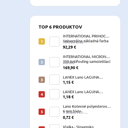
TOP 6 PRODUKTOV
INTERNATIONAL PRIMOCON
Univerzálna základná farba
YPA984 Grey
2,5 L sivá
92,29 €
INTERNATIONAL MICRON
350 Antifouling samoleštiaci
642002
2,5 L
169,90 €
LANEX Lano LAGUNA
vyväzovacie, kotevné
1,15 €
polyesterové 8-24 mm
LANEX Lano LAGUNA
vyväzovacie, kotevné
1,18 €
polyesterové 8-24 mm
Lano Kotevné polyesterové
6 mm biele
3 Strand PES -
W060LKE5A200R (122060)
0,72 €
Vlajka - Slovensko