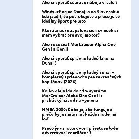
Ako si vybrať súpravu náboja vrtule ?
Windsurfing na Dunaji a na Slovensku:
kde jazdiť, čo potrebujete a prečo je to
ideálny šport pre leto
Ktorú značku zapaľovacích sviečok si
mám vybrať pre svoj motor?
Ako rozoznať MerCruiser Alpha One
Gen I a Gen II
Ako si vybrať správne lodné lano na
Dunaj ?
Ako si vybrať správny lodný sonar –
kompletný sprievodca pre rekreačných
kapitánov (2026)
Koľko oleja ide do trim systému
MerCruiser Alpha One Gen II +
praktický návod na výmenu
NMEA 2000: Čo to je, ako funguje a
prečo by ju mala mať každá moderná
loď
Prečo je v motorovom priestore lode
odvetrávací ventilátor ?