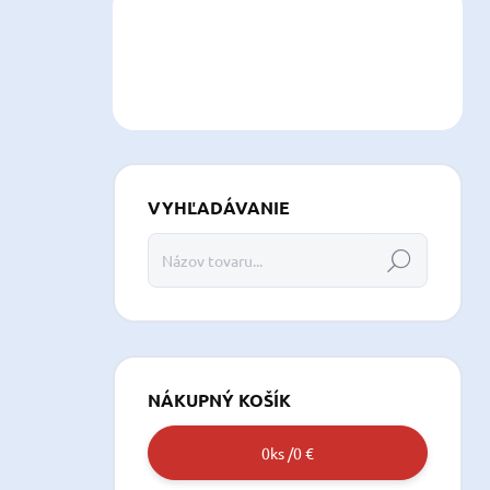
VYHĽADÁVANIE
Hľadať
NÁKUPNÝ KOŠÍK
0
ks /
0 €