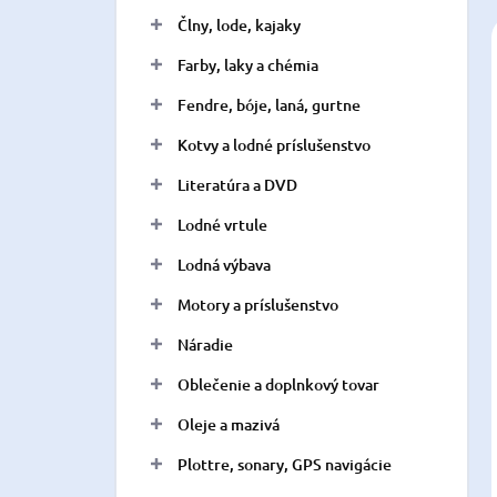
n
Člny, lode, kajaky
e
l
Farby, laky a chémia
Fendre, bóje, laná, gurtne
Kotvy a lodné príslušenstvo
Literatúra a DVD
Lodné vrtule
Lodná výbava
Motory a príslušenstvo
Náradie
Oblečenie a doplnkový tovar
Oleje a mazivá
Plottre, sonary, GPS navigácie