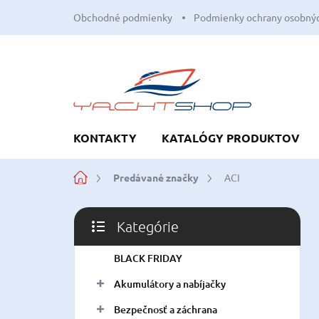
Prejsť
Obchodné podmienky
Podmienky ochrany osobnýc
na
obsah
KONTAKTY
KATALÓGY PRODUKTOV
Domov
Predávané značky
ACI
B
Kategórie
o
Preskočiť
č
kategórie
BLACK FRIDAY
n
ý
Akumulátory a nabíjačky
p
a
Bezpečnosť a záchrana