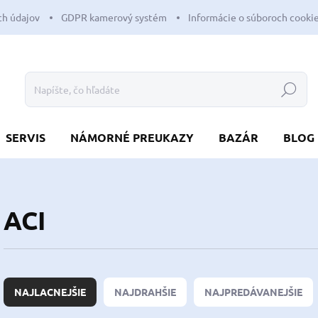
h údajov
GDPR kamerový systém
Informácie o súboroch cooki
Hľadať
SERVIS
NÁMORNÉ PREUKAZY
BAZÁR
BLOG
ACI
R
a
NAJLACNEJŠIE
NAJDRAHŠIE
NAJPREDÁVANEJŠIE
d
e