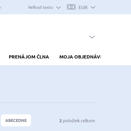
EUR
Veľkosť textu
es
Mapa serveru
Predávané značky
Nákup na splátky
Do
PRÁZDNY KOŠÍK
NÁKUPNÝ
KOŠÍK
PRENÁJOM ČLNA
MOJA OBJEDNÁVKA
2
položiek celkom
ABECEDNE