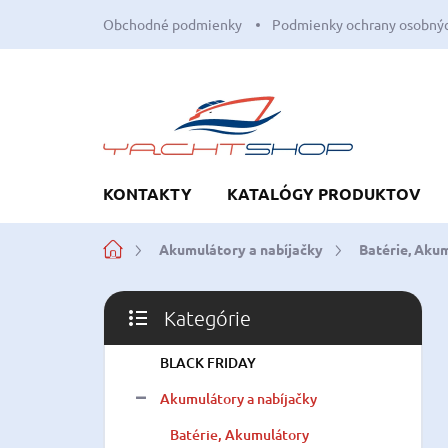
Prejsť
Obchodné podmienky
Podmienky ochrany osobnýc
na
obsah
KONTAKTY
KATALÓGY PRODUKTOV
Domov
Akumulátory a nabíjačky
Batérie, Aku
B
Kategórie
o
Preskočiť
č
kategórie
BLACK FRIDAY
n
ý
Akumulátory a nabíjačky
p
a
Batérie, Akumulátory