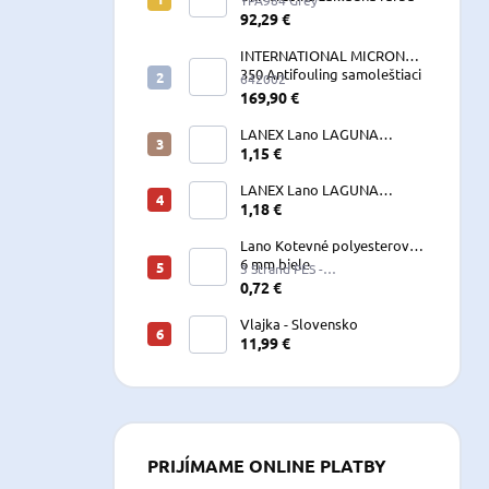
YPA984 Grey
2,5 L sivá
92,29 €
INTERNATIONAL MICRON
350 Antifouling samoleštiaci
642002
2,5 L
169,90 €
LANEX Lano LAGUNA
vyväzovacie, kotevné
1,15 €
polyesterové 8-24 mm
LANEX Lano LAGUNA
vyväzovacie, kotevné
1,18 €
polyesterové 8-24 mm
Lano Kotevné polyesterové
6 mm biele
3 Strand PES -
W060LKE5A200R (122060)
0,72 €
Vlajka - Slovensko
11,99 €
PRIJÍMAME ONLINE PLATBY