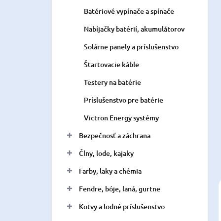
n
Batériové vypínače a spínače
e
l
Nabíjačky batérií, akumulátorov
Solárne panely a príslušenstvo
Štartovacie káble
Testery na batérie
Príslušenstvo pre batérie
Victron Energy systémy
Bezpečnosť a záchrana
Člny, lode, kajaky
Farby, laky a chémia
Fendre, bóje, laná, gurtne
Kotvy a lodné príslušenstvo