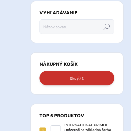
VYHĽADÁVANIE
Hľadať
NÁKUPNÝ KOŠÍK
0
ks /
0 €
TOP 6 PRODUKTOV
INTERNATIONAL PRIMOCON
Univerzálna základná farba