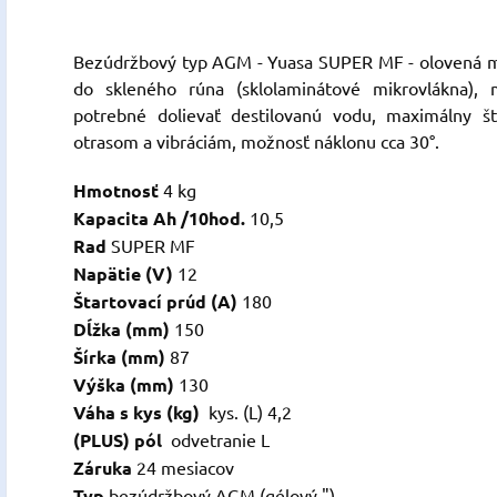
Bezúdržbový typ AGM - Yuasa SUPER MF - olovená mot
do skleného rúna (sklolaminátové mikrovlákna), 
potrebné dolievať destilovanú vodu, maximálny št
otrasom a vibráciám, možnosť náklonu cca 30°.
Hmotnosť
4 kg
Kapacita Ah /10hod.
10,5
Rad
SUPER MF
Napätie (V)
12
Štartovací prúd (A)
180
Dĺžka (mm)
150
Šírka (mm)
87
Výška (mm)
130
Váha s kys (kg)
kys. (L) 4,2
(PLUS) pól
odvetranie L
Záruka
24 mesiacov
Typ
bezúdržbový AGM (gélový ")