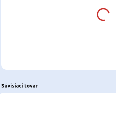
DO:
13.0
MOŽ
DOR
DETA
U
Súvisiaci tovar
566318
902011