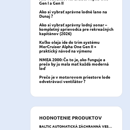
Gen I a Gen II
Ako si vybrať správne lodné lano na
Dunaj ?
Ako si vybrať správny lodný sonar –
kompletný sprievodca pre rekreačných
kapitánov (2026)
Koľko oleja ide do trim systému
MerCruiser Alpha One Gen II +
praktický návod na výmenu
NMEA 2000: Čo to je, ako funguje a
prečo by ju mala mať každá moderná
loď
Prečo je v motorovom priestore lode
odvetrávací ventilátor ?
HODNOTENIE PRODUKTOV
BALTIC AUTOMATICKÁ ZÁCHRANNÁ VESTA BREEZE 165 N NAVY MODRÁ