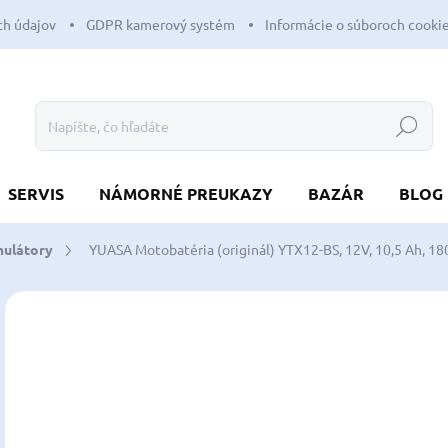
h údajov
GDPR kamerový systém
Informácie o súboroch cooki
Hľadať
SERVIS
NÁMORNÉ PREUKAZY
BAZÁR
BLOG
mulátory
YUASA Motobatéria (originál) YTX12-BS, 12V, 10,5 Ah, 18
1 hodnotenie
Podrobnosti hodnotenia
ZNAČKA:
YUASA
61
49,
Jedn
SK
cena
MÔŽ