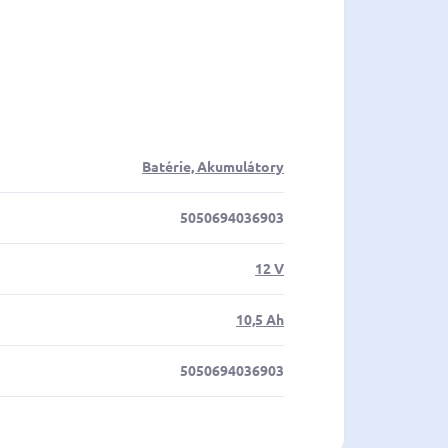
Batérie, Akumulátory
5050694036903
12 V
10,5 Ah
5050694036903