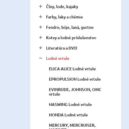
n
Člny, lode, kajaky
e
l
Farby, laky a chémia
Fendre, bóje, laná, gurtne
Kotvy a lodné príslušenstvo
Literatúra a DVD
Lodné vrtule
ELICA ALICE Lodné vrtule
EPROPULSION Lodné vrtule
EVINRUDE, JOHNSON, OMC
vrtule
HASWING Lodné vrtule
HONDA Lodné vrtule
MERCURY, MERCRUISER,