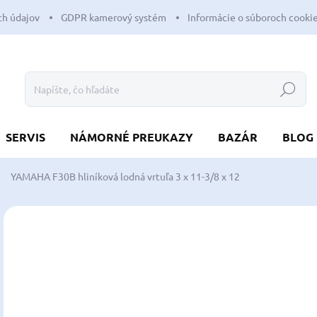
h údajov
GDPR kamerový systém
Informácie o súboroch cooki
Hľadať
SERVIS
NÁMORNÉ PREUKAZY
BAZÁR
BLOG
YAMAHA F30B hliníková lodná vrtuľa 3 x 11-3/8 x 12
Neohodnotené
Podrobnosti hodnotenia
ZNAČKA:
YAMA
1
91,
Jedn
SK
cena
MÔŽ