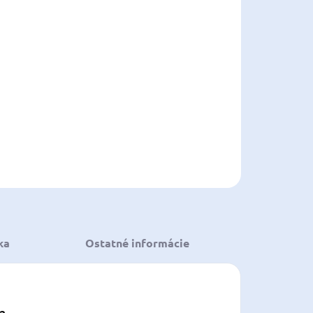
8.2026
NOSTI
UČENIA
−
+
Pridať do košíka
ILNÉ INFORMÁCIE
OPÝTAŤ SA
STRÁŽIŤ
ložiť
ka
Ostatné informácie