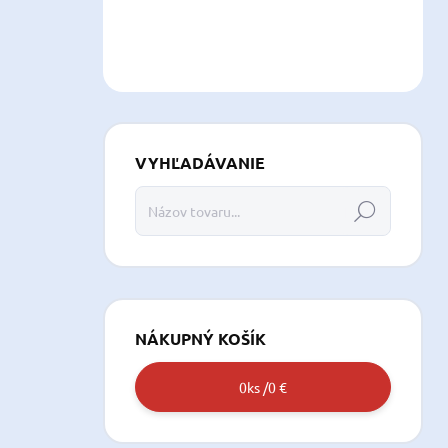
VYHĽADÁVANIE
Hľadať
NÁKUPNÝ KOŠÍK
0
ks /
0 €