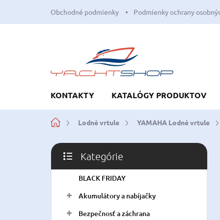
Prejsť
Obchodné podmienky
Podmienky ochrany osobnýc
na
obsah
KONTAKTY
KATALÓGY PRODUKTOV
Domov
Lodné vrtule
YAMAHA Lodné vrtule
B
Kategórie
o
Preskočiť
č
kategórie
BLACK FRIDAY
n
ý
Akumulátory a nabíjačky
p
a
Bezpečnosť a záchrana