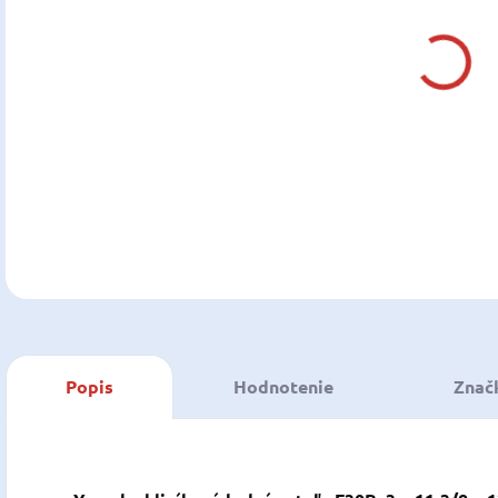
DO:
13.0
MOŽ
DOR
DETA
U
Popis
Hodnotenie
Znač