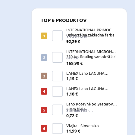
TOP 6 PRODUKTOV
INTERNATIONAL PRIMOCON
Univerzálna základná farba
YPA984 Grey
2,5 L sivá
92,29 €
INTERNATIONAL MICRON
350 Antifouling samoleštiaci
642002
2,5 L
169,90 €
LANEX Lano LAGUNA
vyväzovacie, kotevné
1,15 €
polyesterové 8-24 mm
LANEX Lano LAGUNA
vyväzovacie, kotevné
1,18 €
polyesterové 8-24 mm
Lano Kotevné polyesterové
6 mm biele
3 Strand PES -
W060LKE5A200R (122060)
0,72 €
Vlajka - Slovensko
11,99 €