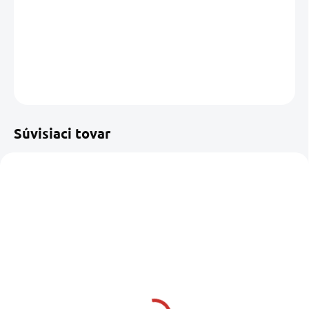
−
+
Pridať do košíka
DETAILNÉ INFORMÁCIE
OPÝTAŤ SA
STRÁŽIŤ
Uložiť
Súvisiaci tovar
SKLADOM U DODÁVATEĽA
SKLADOM U DODÁVATEĽA
HEMPEL Silic One
HEMPEL Silic One tvrdý
Tiecoat primer 0,75 l
antifouling 0,75 l