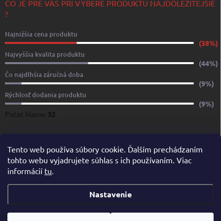
ČO JE PRE VÁS PRI VÝBERE PRODUKTU NAJDÔLEŽITEJŠIE
?
Najnižšia cena produktu
(38%)
Najvyššia kvalita produktu
(44%)
Čo najdlhšia záručná doba
(9%)
Rýchlosť dodania produktu
(9%)
Počet hlasov:
32
www.yachtshop.sk
www.limoservices.sk
www.taxisluzba.com
Tento web používa súbory cookie. Ďalším prechádzaním
tohto webu vyjadrujete súhlas s ich používaním. Viac
www.airporttaxi.sk
www.taxischwechat.sk
informácií
tu
.
Pricemania.sk – Porovnanie cien
Nastavenie
Copyright 2026
YACHTSHOP.SK
. Všetky práva vyhradené.
Upraviť