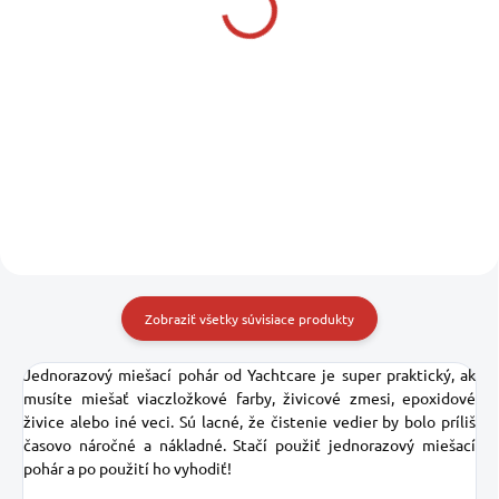
27450 - 13-HSILICTIE
77450 - 13-HSILICFOL
66,90 €
66,90 €
54,39 € bez DPH
54,39 € bez DPH
Do košíka
Detail
Zobraziť všetky súvisiace produkty
Jednorazový miešací pohár od Yachtcare je super praktický, ak
musíte miešať viaczložkové farby, živicové zmesi, epoxidové
živice alebo iné veci. Sú lacné, že čistenie vedier by bolo príliš
časovo náročné a nákladné. Stačí použiť jednorazový miešací
pohár a po použití ho vyhodiť!