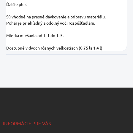
Ďalšie plus:
Sú vhodné na presné dávkovanie a prípravu materiálu.
Pohár je priehľadný a odolný voči rozpúšťadlám.
Mierka miešania od 1: 1 do 1: 5.
Dostupné v dvoch rôznych veľkostiach (0,75 la 1,4 l)
Z
á
p
ä
t
i
INFORMÁCIE PRE VÁS
e