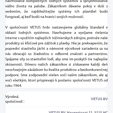
navrhovanie kompletných lodných systémov a spríjemňovanie
vášho života na palube. Zákazníkom dávame pokoj v duši s
vedomím, že najdôležitejšie systémy ich plavidiel budú
fungovať, aj keď budú na hranici svojich možností.
V spoločnosti VETUS hrdo nastavujeme globálny štandard v
oblasti lodných systémov. Navrhujeme a vyvíjame riešenia
interne s využitím najlepších inžinierskych zdrojov, pretože naše
produkty sú kľúčové pre zážitok z plavby. Nie je prekvapením, že
poprední stavitelia jácht a námorné výcvikové zariadenia sa na
nás obracajú so žiadosťou o odborné znalosti a partnerstvo.
Spájame sily so staviteľmi lodí, aby sme im poskytli tie najlepšie
skúsenosti. Dôveru našich zákazníkov si získavame každý deň
neochvejným záväzkom ku kvalite produktov a bezkonkurenčnej
podpore. Sme zodpovední nielen voči našim zákazníkom, ale aj
voči všetkým, ktorí prispievajú k poslaniu spoločnosti VETUS od
roku 1964.
Výrobná
VETUS BV
spoločnosť
:
VETUS BV, Havenstraat 11, 3115 HC