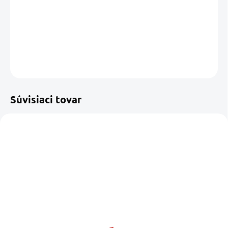
−
+
Pridať do košíka
DETAILNÉ INFORMÁCIE
OPÝTAŤ SA
STRÁŽIŤ
Uložiť
Súvisiaci tovar
SKLADOM U NÁS
SKLADOM U NÁS
(2 KS)
(5 KS)
SUZUKI GREASE EP2
CFG PRIEHĽADNÉ