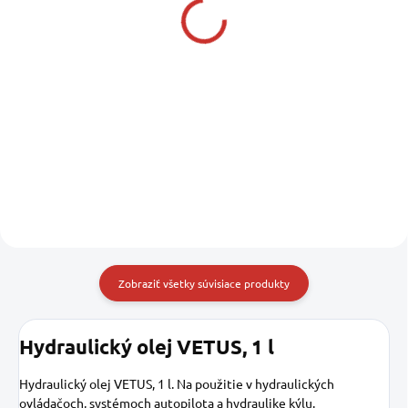
Vodeodolná vazelina
SILIKÓNOVÉ MAZIVO
250 gr
125 ML
99000-25350-000
L00500
19,99 €
13,85 €
16,25 € bez DPH
11,26 € bez DPH
Do košíka
Do košíka
Zobraziť všetky súvisiace produkty
Hydraulický olej VETUS, 1 l
Hydraulický olej VETUS, 1 l.
Na použitie v hydraulických
ovládačoch, systémoch autopilota a hydraulike kýlu.