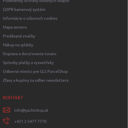
Podmienky ochrany osobných údajov
GDPR kamerový systém
Informácie o súboroch cookies
Mapa serveru
Predávané značky
Nákup na splátky
Doprava a doručovanie tovaru
Spôsoby platby a vysvetlívky
Odberné miesto pre GLS ParcelShop
Zľavy a kupóny za odber newslettera
KONTAKT
info
@
yachtshop.sk
+421 2 5477 7770