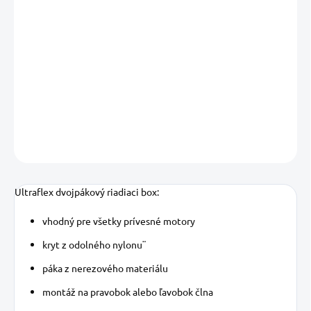
13.08.2026
MOŽNOSTI
DORUČENIA
−
+
Pridať do košíka
DETAILNÉ INFORMÁCIE
OPÝTAŤ SA
STRÁŽIŤ
Uložiť
Ultraflex dvojpákový riadiaci box:
vhodný pre všetky prívesné motory
kryt z odolného nylonu¨
páka z nerezového materiálu
montáž na pravobok alebo ľavobok člna