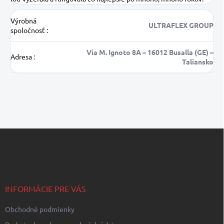
Výrobná
ULTRAFLEX GROUP
spoločnosť
:
Via M. Ignoto 8A – 16012 Busalla (GE) –
Adresa
:
Taliansko
Z
á
p
ä
t
i
INFORMÁCIE PRE VÁS
e
Obchodné podmienky