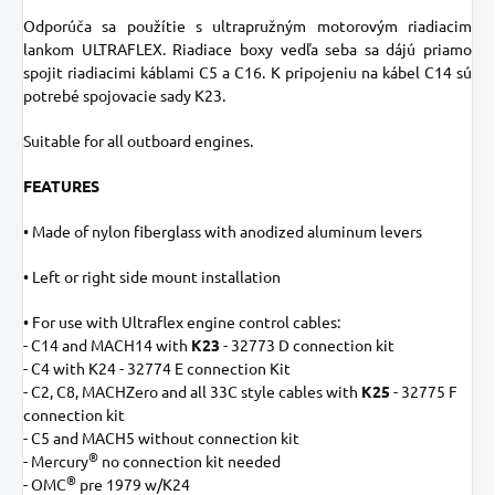
Odporúča sa použítie s ultrapružným motorovým riadiacim
lankom ULTRAFLEX. Riadiace boxy vedľa seba sa dájú priamo
spojit riadiacimi káblami C5 a C16. K pripojeniu na kábel C14 sú
potrebé spojovacie sady K23.
Suitable for all outboard engines.
FEATURES
• Made of nylon fiberglass with anodized aluminum levers
• Left or right side mount installation
• For use with Ultraflex engine control cables:
- C14 and MACH14 with
K23
- 32773 D connection kit
- C4 with K24 - 32774 E connection Kit
- C2, C8, MACHZero and all 33C style cables with
K25
- 32775 F
connection kit
- C5 and MACH5 without connection kit
®
- Mercury
no connection kit needed
®
- OMC
pre 1979 w/K24