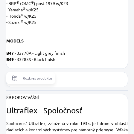
®
®
- BRP
(OMC
) post 1979 w/K23
®
- Yamaha
w/K25
®
- Honda
w/K25
®
- Suzuki
w/K25
MODELS
B47
- 32770A - Light grey finish
B49
- 33283S - Black finish
Rozkres produktu
89 ROKOV VÁŠNÍ
Ultraflex - Spoločnosť
Spoločnosť Ultraflex, založená v roku 1935, je lídrom v oblasti
riadiacich a kontrolných systémov pre námorný priemysel. Vďaka