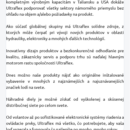
kompletným výrobným kapacitám v Taliansku a USA dokáže
Ultraflex podporovať všetky sektory námorného priemyslu bez
ohľadu na objem a/alebo požiadavky na produkt.
Ako súčasť globálnej skupiny má Ultraflex solídne zdroje, z
ktorých môže čerpať pri vývoji nových produktov v oblasti
hydrauliky, elektroniky a mnohých ďalších technológií.
Inovatívny dizajn produktov a bezkonkurenčné odhodlanie pre
kvalitu, zákaznícky servis a podporu trhu sú naďalej hlavným
motorom rastu spoločnosti Ultraflex.
Dnes možno naše produkty nájsť ako originálne inštalované
vybavenie v mnohých z najznámejších a najuznávanejších
značiek lodí na svete.
Náhradné diely je možné získať od vyškolenej a skúsenej
distribučnej siete po celom svete.
Od volantov až po sofistikované elektronické systémy riadenia a
ovládacie prvky, Ultraflex má všetko, čo potrebujete, aby vaša
loď vyzerala a fungovala čo najlepšie po mnoho, mnoho rokov.