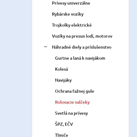
Prívesy univerzálne
Rybárske vozíky
Trojkolky elektrické
Vozíky na presun lodí, motorov
Náhradné diely a príslušenstvo
Gurtne a laná k navijákom
Kolesá
Navijáky
Ochrana ťažnej gule
Rolovacie valčeky
Svetlá na prívesy
ŠPZ, EČV
Tlmiče