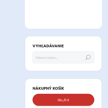
VYHĽADÁVANIE
Hľadať
NÁKUPNÝ KOŠÍK
0
ks /
0 €