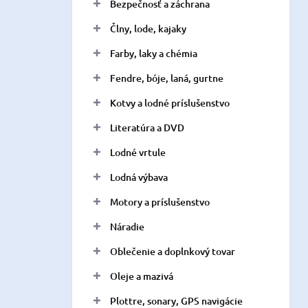
a
Bezpečnosť a záchrana
n
Člny, lode, kajaky
e
l
Farby, laky a chémia
Fendre, bóje, laná, gurtne
Kotvy a lodné príslušenstvo
Literatúra a DVD
Lodné vrtule
Lodná výbava
Motory a príslušenstvo
Náradie
Oblečenie a doplnkový tovar
Oleje a mazivá
Plottre, sonary, GPS navigácie