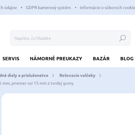
h údajov
GDPR kamerový systém
Informácie o súboroch cooki
Hľadať
SERVIS
NÁMORNÉ PREUKAZY
BAZÁR
BLOG
né diely a príslušenstvo
Rolovacie valčeky
25 mm, priemer osi 15 mm
z tvrdej gumy
Neohodnotené
Podrobnosti hodnotenia
ZNAČKA:
TREM
11
9,7
Jedn
SK
cena