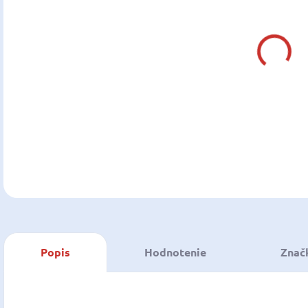
MÔŽ
DO:
13.0
MOŽ
DOR
DETA
U
Popis
Hodnotenie
Znač