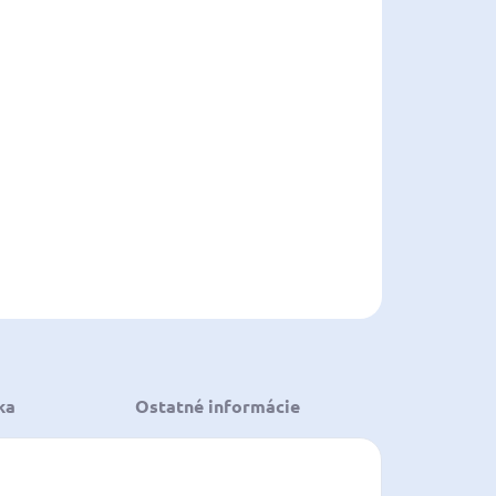
EME DORUČIŤ
8.2026
NOSTI
UČENIA
−
+
Pridať do košíka
ILNÉ INFORMÁCIE
OPÝTAŤ SA
STRÁŽIŤ
ložiť
ka
Ostatné informácie