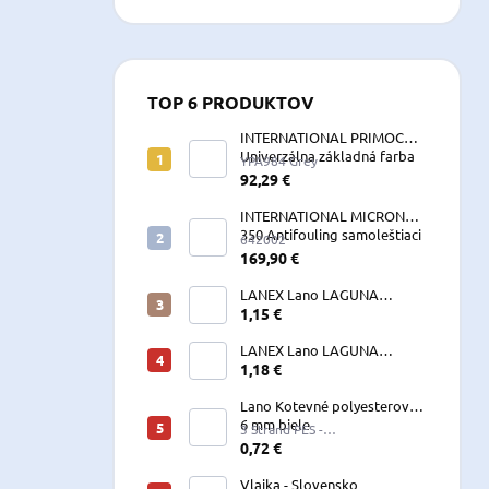
TOP 6 PRODUKTOV
INTERNATIONAL PRIMOCON
Univerzálna základná farba
YPA984 Grey
2,5 L sivá
92,29 €
INTERNATIONAL MICRON
350 Antifouling samoleštiaci
642002
2,5 L
169,90 €
LANEX Lano LAGUNA
vyväzovacie, kotevné
1,15 €
polyesterové 8-24 mm
LANEX Lano LAGUNA
vyväzovacie, kotevné
1,18 €
polyesterové 8-24 mm
Lano Kotevné polyesterové
6 mm biele
3 Strand PES -
W060LKE5A200R (122060)
0,72 €
Vlajka - Slovensko