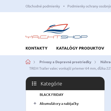
Prejsť
Obchodné podmienky
Podmienky ochrany osobnýc
na
obsah
KONTAKTY
KATALÓGY PRODUKTOV
Domov
Prívesy a Dopravné prostriedky
Náhrad
TREM Trailer valec vonkajší priemer 64 mm, dĺžka 2
B
Kategórie
o
Preskočiť
č
kategórie
BLACK FRIDAY
n
ý
Akumulátory a nabíjačky
p