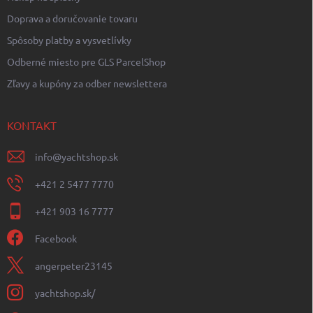
Doprava a doručovanie tovaru
Spôsoby platby a vysvetlívky
Odberné miesto pre GLS ParcelShop
Zľavy a kupóny za odber newslettera
KONTAKT
info
@
yachtshop.sk
+421 2 5477 7770
+421 903 16 7777
Facebook
angerpeter23145
yachtshop.sk/