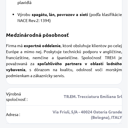
plavidlá
Výrobu
spagátu, lán, povrazov a sietí
(podľa klasifikácie
NACE Rev.2: 1394)
Medzinárodná pôsobnosť
Firma má
exportné oddelenie
, ktoré obsluhuje klientov po celej
Európe a mimo nej. Poskytuje technickú podporu v angličtine,
francúzštine, nemčine a španielčine. Spoločnosť TREM je
považovaná za
spoľahlivého partnera v oblasti lodného
vybavenia
, s dôrazom na kvalitu, odolnosť voči morským
podmienkam a zákaznícky servis.
Výrobná
TR.EM. Trecciatura Emiliana Srl
spoločnosť
:
Via Friuli, 5/A - 40024 Osteria Grande
Adresa
:
(Bologna), ITALY