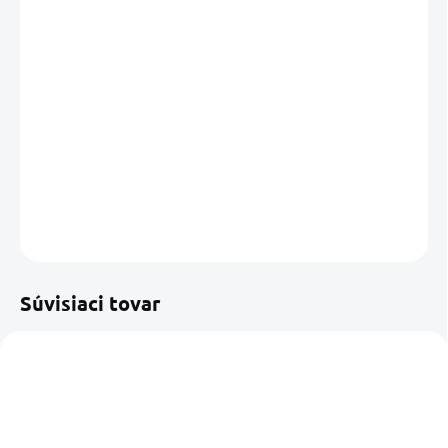
DORUČIŤ DO:
13.08.2026
MOŽNOSTI
DORUČENIA
−
+
Pridať do košíka
DETAILNÉ INFORMÁCIE
OPÝTAŤ SA
STRÁŽIŤ
Uložiť
Súvisiaci tovar