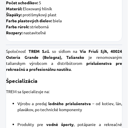
Počet schodíkov:
5
Materál:
Eloxovaný hliník
Šlapáky:
protišmykový plast
Farba plastových dielov:
biela
Farba rúrok:
strieborná
Rozpery:
nastaviteľné
Spoločnosť
TREM S.r.l.
so sídlom na
Via Friuli 5/A, 40024
Osteria Grande (Bologna), Taliansko
je renomovaným
talianskym výrobcom a distribútorom
príslušenstva pre
rekreačnú a profesionálnu nautiku
.
Špecializácia
TREM sa špecializuje na:
Výrobu a predaj
lodného príslušenstva
– od kotiev, lán,
plavákov, po technické komponenty
Produkty pre
vodné športy
, potápanie a rekreačné