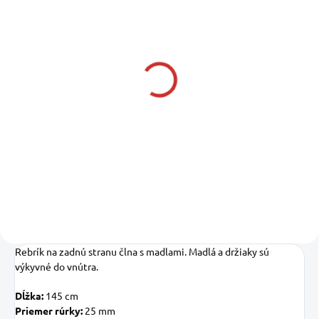
SKLADOM U DODÁVATEĽA
SKLADOM U DODÁVATEĽA
TREM Náhradná
TREM Náhradné
priečka pre rebrík s
dištančné priečky pre
oblúkom
rebrík s oblúkom
11,19 €
18,25 €
9,10 € bez DPH
14,84 € bez DPH
Do košíka
Do košíka
Rebrík na zadnú stranu člna s madlami. Madlá a držiaky sú
výkyvné do vnútra.
Dĺžka:
145 cm
Priemer rúrky:
25 mm