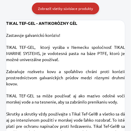
Zobraziť všetky súvisiace produkty
TIKAL TEF-GEL - ANTIKORÓZNY GÉL
Zastavuje galvanickú koróziu!
TIKAL TEF-GEL, ktorý vyrába v Nemecku spoločnosť TIKAL
MARINE SYSTEMS, je vodotesná pasta na báze PTFE, ktorú je
možné univerzálne používať.
Zabraňuje rozkvetu kovu a spoľahlivo chráni proti korózii
prostredníctvom galvanických prúdov medzi rôznymi druhmi
kovov.
TIKAL TEF-GEL sa môže používať aj ako mazivo odolné voči
morskej vode a na tesnenie, aby sa zabránilo prenikaniu vody.
Skrutky a skrutky vždy používajte s Tikal Tef-Gel® a všetko sa dá
aj po intenzívnom použití v morskej vode ľahko rozobrať. To isté
platí pre ochranu napínačov proti hrdzaveniu. Tikal Tef-Gel® sa