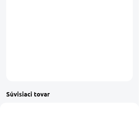
DORUČIŤ DO:
11.08.2026
MOŽNOSTI
DORUČENIA
−
+
Pridať do košíka
DETAILNÉ INFORMÁCIE
OPÝTAŤ SA
STRÁŽIŤ
Uložiť
Súvisiaci tovar
NOVINKA