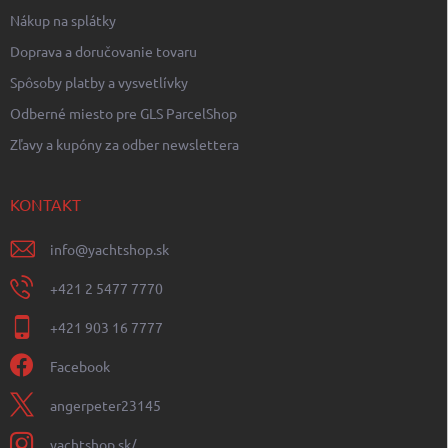
Nákup na splátky
Doprava a doručovanie tovaru
Spôsoby platby a vysvetlívky
Odberné miesto pre GLS ParcelShop
Zľavy a kupóny za odber newslettera
KONTAKT
info
@
yachtshop.sk
+421 2 5477 7770
+421 903 16 7777
Facebook
angerpeter23145
yachtshop.sk/