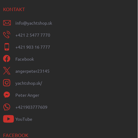
KONTAKT
info
@
yachtshop.sk
+421 2 5477 7770
+421 903 16 7777
Facebook
angerpeter23145
yachtshop.sk/
Peter Anger
+421903777609
YouTube
FACEBOOK