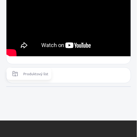
Produktový list
Z
á
p