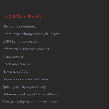
ä
t
i
INFORMÁCIE PRE VÁS
e
Obchodné podmienky
Podmienky ochrany osobných údajov
GDPR kamerový systém
Informácie o súboroch cookies
Mapa serveru
Predávané značky
Nákup na splátky
Doprava a doručovanie tovaru
Spôsoby platby a vysvetlívky
Odberné miesto pre GLS ParcelShop
Zľavy a kupóny za odber newslettera