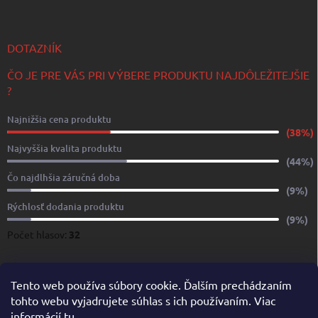
DOTAZNÍK
ČO JE PRE VÁS PRI VÝBERE PRODUKTU NAJDÔLEŽITEJŠIE
?
Najnižšia cena produktu
(38%)
Najvyššia kvalita produktu
(44%)
Čo najdlhšia záručná doba
(9%)
Rýchlosť dodania produktu
(9%)
Počet hlasov:
32
www.yachtshop.sk
www.limoservices.sk
www.taxisluzba.com
Tento web používa súbory cookie. Ďalším prechádzaním
tohto webu vyjadrujete súhlas s ich používaním. Viac
www.airporttaxi.sk
www.taxischwechat.sk
informácií
tu
.