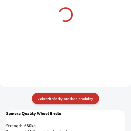
SPINERA Combo Ski
JOBE Bridle Without
Red Sea 67" vodné lyže
Pulley lano 8 ft 2 P
225,49 €
36,99 €
183,33 € bez DPH
30,07 € bez DPH
Do košíka
Do košíka
Zobraziť všetky súvisiace produkty
Spinera Quality Wheel Bridle
Strength: 680kg