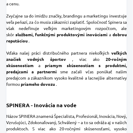
a cenu.
Zvyčajne sa do imidžu značky, brandingu a marketingu investuje
veľa peňazí, za čo musia zákazníci zaplatiť. Spoločnosť Spinera sa
však nedefinuje veľkým marketingovým rozpočtom, ale
skôr
službami, funkčnými produktovými inováciami
a
dobrou
reputáciou
.
Vďaka našej práci distribučného partnera niekoľkých
veľkých
značiek vodných športov
, viac ako
20-ročným
skúsenostiam
a
priamym skúsenostiam s produktmi,
predajcami a partnermi
sme začali včas ponúkať našim
predajcom a zákazníkom vysoko kvalitné a lacnejšie alternatívy
formou
priameho dovozu
.
SPINERA - Inovácia na vode
Názov SPINERA znamená Špecialista, Profesionál, Inovácia, Nový,
Vzrušujúci, Zdokonaľovaný, Schválený – a to sa odráža aj v našich
produktoch. S viac ako 20-ročnými skúsenosťami, vysoko