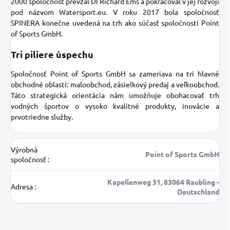
2000 spoločnosť prevzal DI Richard Ems a pokračoval v jej rozvoji
pod názvom Watersport.eu. V roku 2017 bola spoločnosť
SPINERA konečne uvedená na trh ako súčasť spoločnosti Point
of Sports GmbH.
Tri piliere úspechu
Spoločnosť Point of Sports GmbH sa zameriava na tri hlavné
obchodné oblasti: maloobchod, zásielkový predaj a veľkoobchod.
Táto strategická orientácia nám umožňuje obohacovať trh
vodných športov o vysoko kvalitné produkty, inovácie a
prvotriedne služby.
Výrobná
Point of Sports GmbH
spoločnosť
:
Kapellenweg 31, 83064 Raubling -
Adresa
:
Deutschland