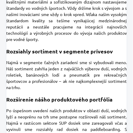
kvalitnými materiálmi a sofistikovaným dizajnom nastavujeme
štandardy vo vodných športoch. Vždy držíme krok s vývojom a s
našimi inováciami sme vždy o krok vpred. Vďaka našim vysokým
štandardom kvality sa tešíme vynikajúcej medzinárodnej
reputácii a neustále pracujeme na integrácii najnovších
technológií a výrobných procesov do vývoja našich produktov
pre vodné športy.
Rozsiahly sortiment v segmente prívesov
Najmä v segmente ťažných zariadení sme si vybudovali meno.
Náš sortiment zahŕňa jeden z najväčších výberov duší, vodných
roletiek, banánových lodí a pneumatík pre rekreačných
športovcov a profesionálov – ak nie najkomplexnejší sortiment
na trhu.
Rozšírenie nášho produktového portfólia
Po úspešnom uvedení našich produktov v oblasti duší, vodných
lyží a neoprénu na trh sme postupne rozširovali náš sortiment.
Najmä v rastúcom sektore SUP dosiek sme zareagovali včas a
vyvinuli sme rozsiahly rad dosiek na paddleboarding. S