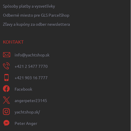
Spôsoby platby a vysvetlívky
Odberné miesto pre GLS ParcelShop
Zľavy a kupóny za odber newslettera
KONTAKT
info
@
yachtshop.sk
+421 2 5477 7770
+421 903 16 7777
Facebook
angerpeter23145
yachtshop.sk/
Peter Anger