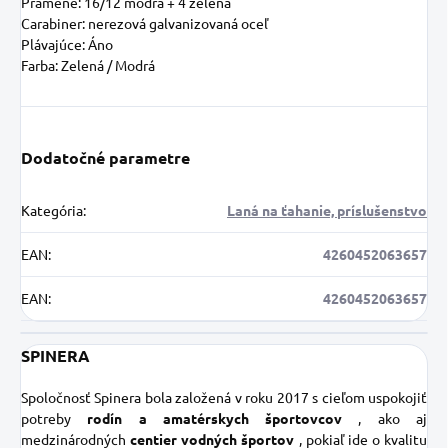
Pramene: 16/12 modrá + 4 zelená
Carabiner: nerezová galvanizovaná oceľ
Plávajúce: Áno
Farba: Zelená / Modrá
Dodatočné parametre
Kategória
:
Laná na ťahanie, príslušenstvo
EAN
:
4260452063657
EAN
:
4260452063657
SPINERA
Spoločnosť Spinera bola založená v roku 2017 s cieľom uspokojiť
potreby
rodín a amatérskych športovcov
, ako aj
medzinárodných
centier vodných športov
, pokiaľ ide o kvalitu