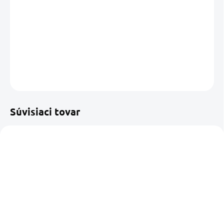
−
+
Pridať do košíka
DETAILNÉ INFORMÁCIE
OPÝTAŤ SA
STRÁŽIŤ
Uložiť
Súvisiaci tovar
NOVINKA
ODPORÚČAME
EXTRA KVALITA
SKLADOM U NÁS
SKLADOM U DODÁVATEĽA
(2 KS)