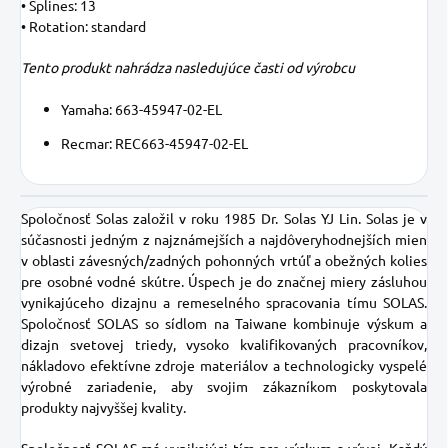
• Splines: 13
• Rotation: standard
Tento produkt nahrádza nasledujúce časti od výrobcu
Yamaha: 663-45947-02-EL
Recmar: REC663-45947-02-EL
Spoločnosť Solas založil v roku 1985 Dr. Solas YJ Lin. Solas je v
súčasnosti jedným z najznámejších a najdôveryhodnejších mien
v oblasti závesných/zadných pohonných vrtúľ a obežných kolies
pre osobné vodné skútre. Ú
spech je do značnej miery zásluhou
vynikajúceho dizajnu a remeselného spracovania tímu SOLAS.
Spoločnosť SOLAS so sídlom na Taiwane kombinuje výskum a
dizajn svetovej triedy, vysoko kvalifikovaných pracovníkov,
nákladovo efektívne zdroje materiálov a technologicky vyspelé
výrobné zariadenie, aby svojim zákazníkom poskytovala
produkty najvyššej kvality.