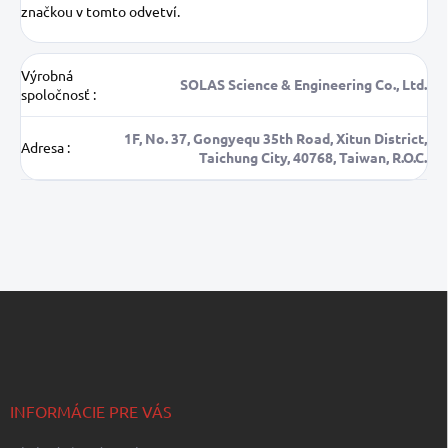
značkou v tomto odvetví.
Výrobná
SOLAS Science & Engineering Co., Ltd.
spoločnosť
:
1F, No. 37, Gongyequ 35th Road, Xitun District,
Adresa
:
Taichung City, 40768, Taiwan, R.O.C.
Z
á
p
ä
t
i
INFORMÁCIE PRE VÁS
e