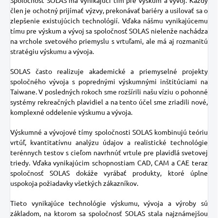
Spoločnosť SOLAS má vynikajúci tím pre výskum a vývoj. Každý
člen je ochotný prijímať výzvy, prekonávať bariéry a usilovať sa o
zlepšenie existujúcich technológií. Vďaka nášmu vynikajúcemu
tímu pre výskum a vývoj sa spoločnosť SOLAS nielenže nachádza
na vrchole svetového priemyslu s vrtuľami, ale má aj rozmanitú
stratégiu výskumu a vývoja.
SOLAS často realizuje akademické a priemyselné projekty
spoločného vývoja s poprednými výskumnými inštitúciami na
Taiwane. V posledných rokoch sme rozšírili našu víziu o pohonné
systémy rekreačných plavidiel a na tento účel sme zriadili nové,
komplexné oddelenie výskumu a vývoja.
Výskumné a vývojové tímy spoločnosti SOLAS kombinujú teóriu
vrtúľ, kvantitatívnu analýzu údajov a realistické technológie
terénnych testov s cieľom navrhnúť vrtule pre plavidlá svetovej
triedy. Vďaka vynikajúcim schopnostiam CAD, CAM a CAE teraz
spoločnosť SOLAS dokáže vyrábať produkty, ktoré úplne
uspokoja požiadavky všetkých zákazníkov.
Tieto vynikajúce technológie výskumu, vývoja a výroby sú
základom, na ktorom sa spoločnosť SOLAS stala najznámejšou