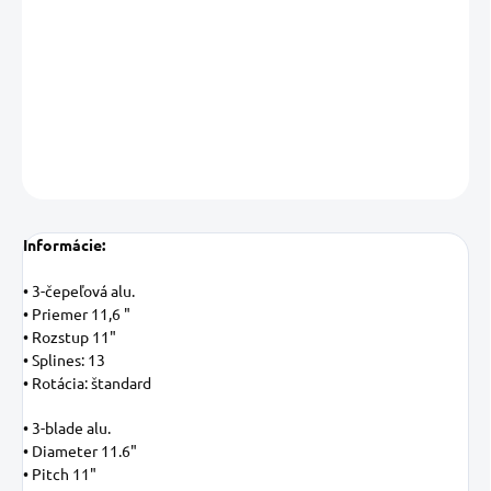
−
+
Pridať do košíka
DETAILNÉ INFORMÁCIE
OPÝTAŤ SA
STRÁŽIŤ
Uložiť
Informácie:
• 3-čepeľová alu.
• Priemer 11,6 "
• Rozstup 11"
• Splines: 13
• Rotácia: štandard
• 3-blade alu.
• Diameter 11.6"
• Pitch 11"