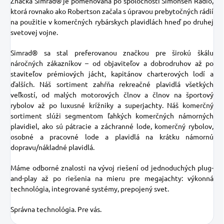
Značka Simrad® je pomenovaná po spoločnosti Simonsen Radio,
ktorá rovnako ako Robertson začala s úpravou prebytočných rádií
na použitie v komerčných rybárskych plavidlách hneď po druhej
svetovej vojne.
Simrad® sa stal preferovanou značkou pre širokú škálu
náročných zákazníkov – od objaviteľov a dobrodruhov až po
staviteľov prémiových jácht, kapitánov charterových lodí a
ďalších. Náš sortiment zahŕňa rekreačné plavidlá všetkých
veľkostí, od malých motorových člnov a člnov na športový
rybolov až po luxusné krížniky a superjachty. Náš komerčný
sortiment slúži segmentom ľahkých komerčných námorných
plavidiel, ako sú pátracie a záchranné lode, komerčný rybolov,
osobné a pracovné lode a plavidlá na krátku námornú
dopravu/nákladné plavidlá.
Máme odborné znalosti na vývoj riešení od jednoduchých plug-
and-play až po riešenia na mieru pre megajachty: výkonná
technológia, integrované systémy, prepojený svet.
Správna technológia. Pre vás.