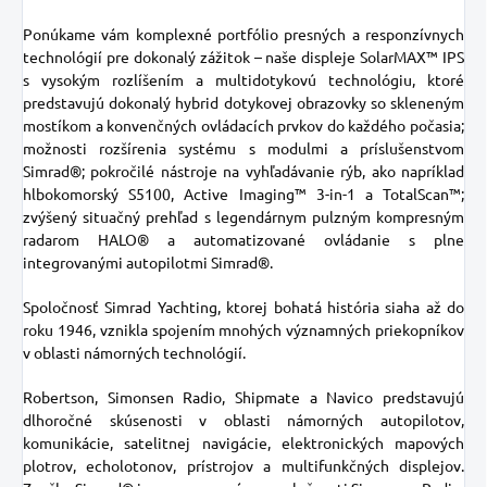
Ponúkame vám komplexné portfólio presných a responzívnych
technológií pre dokonalý zážitok – naše displeje SolarMAX™ IPS
s vysokým rozlíšením a multidotykovú technológiu, ktoré
predstavujú dokonalý hybrid dotykovej obrazovky so skleneným
mostíkom a konvenčných ovládacích prvkov do každého počasia;
možnosti rozšírenia systému s modulmi a príslušenstvom
Simrad®; pokročilé nástroje na vyhľadávanie rýb, ako napríklad
hlbokomorský S5100, Active Imaging™ 3-in-1 a TotalScan™;
zvýšený situačný prehľad s legendárnym pulzným kompresným
radarom HALO® a automatizované ovládanie s plne
integrovanými autopilotmi Simrad®.
Spoločnosť Simrad Yachting, ktorej bohatá história siaha až do
roku 1946, vznikla spojením mnohých významných priekopníkov
v oblasti námorných technológií.
Robertson, Simonsen Radio, Shipmate a Navico predstavujú
dlhoročné skúsenosti v oblasti námorných autopilotov,
komunikácie, satelitnej navigácie, elektronických mapových
plotrov, echolotonov, prístrojov a multifunkčných displejov.