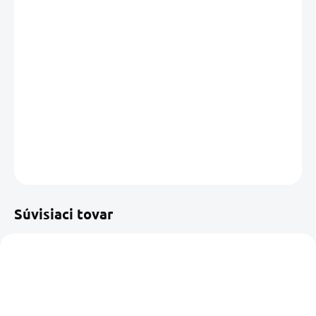
DORUČIŤ DO:
13.08.2026
MOŽNOSTI
DORUČENIA
−
+
Pridať do košíka
DETAILNÉ INFORMÁCIE
OPÝTAŤ SA
STRÁŽIŤ
Uložiť
Súvisiaci tovar