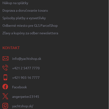
Nákup na splátky
Doprava a doručovanie tovaru
Spôsoby platby a vysvetlívky
Odberné miesto pre GLS ParcelShop
Zľavy a kupóny za odber newslettera
KONTAKT
info
@
yachtshop.sk
+421 2 5477 7770
+421 903 16 7777
Facebook
angerpeter23145
yachtshop.sk/