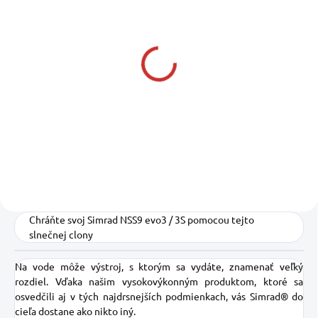
SKLADOM U DODÁVATEĽA
SIMRAD NSS 9 EVO 3S
3 060,69 €
2 488,37 € bez DPH
Do košíka
Chráňte svoj Simrad NSS9 evo3 / 3S pomocou tejto
slnečnej clony
Na vode môže výstroj, s ktorým sa vydáte, znamenať veľký
rozdiel. Vďaka našim vysokovýkonným produktom, ktoré sa
osvedčili aj v tých najdrsnejších podmienkach, vás Simrad® do
cieľa dostane ako nikto iný.