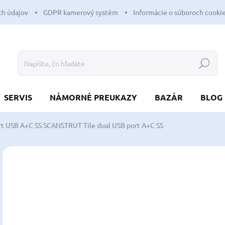
h údajov
GDPR kamerový systém
Informácie o súboroch cooki
Hľadať
SERVIS
NÁMORNÉ PREUKAZY
BAZÁR
BLOG
rt USB A+C SS
SCANSTRUT Tile dual USB port A+C SS
Neohodnotené
Podrobnosti hodnotenia
ZNAČKA:
SCAN
NOVINKA
o
od
Jedn