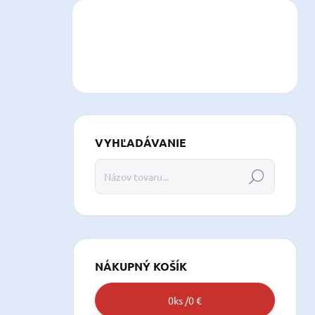
VYHĽADÁVANIE
Hľadať
NÁKUPNÝ KOŠÍK
0
ks /
0 €