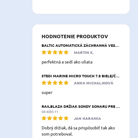
HODNOTENIE PRODUKTOV
BALTIC AUTOMATICKÁ ZÁCHRANNÁ VESTA BREEZE 165 N NAVY MODRÁ
MARTIN K.
perfektná a sedí ako uliata
STEDI MARINE MICRO TOUCH 7.8 BIELE/ČERVENÉ LED SVETLO 197,8 × 26,3 × 39,2 MM IP68
ANNA MICHALIKOVÁ
super
RAILBLAZA DRŽIAK SONDY SONARU PRE KAJAK & KANOE XXL
08-4085-11
JAN HARAMIA
Dobrý držiak, dá sa prispôsobiť tak ako
som potreboval.