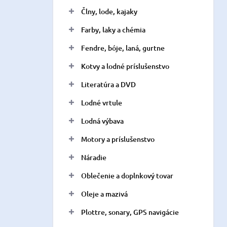
n
Člny, lode, kajaky
e
l
Farby, laky a chémia
Fendre, bóje, laná, gurtne
Kotvy a lodné príslušenstvo
Literatúra a DVD
Lodné vrtule
Lodná výbava
Motory a príslušenstvo
Náradie
Oblečenie a doplnkový tovar
Oleje a mazivá
Plottre, sonary, GPS navigácie