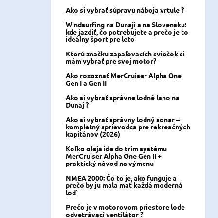
Ako si vybrať súpravu náboja vrtule ?
Windsurfing na Dunaji a na Slovensku:
kde jazdiť, čo potrebujete a prečo je to
ideálny šport pre leto
Ktorú značku zapaľovacích sviečok si
mám vybrať pre svoj motor?
Ako rozoznať MerCruiser Alpha One
Gen I a Gen II
Ako si vybrať správne lodné lano na
Dunaj ?
Ako si vybrať správny lodný sonar –
kompletný sprievodca pre rekreačných
kapitánov (2026)
Koľko oleja ide do trim systému
MerCruiser Alpha One Gen II +
praktický návod na výmenu
NMEA 2000: Čo to je, ako funguje a
prečo by ju mala mať každá moderná
loď
Prečo je v motorovom priestore lode
odvetrávací ventilátor ?