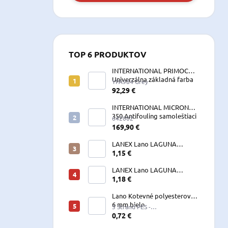
TOP 6 PRODUKTOV
INTERNATIONAL PRIMOCON
Univerzálna základná farba
YPA984 Grey
2,5 L sivá
92,29 €
INTERNATIONAL MICRON
350 Antifouling samoleštiaci
642002
2,5 L
169,90 €
LANEX Lano LAGUNA
vyväzovacie, kotevné
1,15 €
polyesterové 8-24 mm
LANEX Lano LAGUNA
vyväzovacie, kotevné
1,18 €
polyesterové 8-24 mm
Lano Kotevné polyesterové
6 mm biele
3 Strand PES -
W060LKE5A200R (122060)
0,72 €