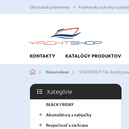
Prejsť
Obchodné podmienky
Podmienky ochrany osobnýc
na
obsah
KONTAKTY
KATALÓGY PRODUKTOV
Domov
Nezaradené
SCANSTRUT Tile dvojitý po
B
Kategórie
o
Preskočiť
č
kategórie
BLACK FRIDAY
n
ý
Akumulátory a nabíjačky
p
a
Bezpečnosť a záchrana