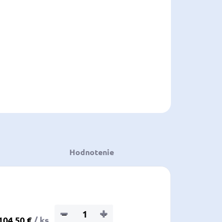
voľte variant
:
ILNÉ INFORMÁCIE
OPÝTAŤ SA
STRÁŽIŤ
ložiť
Hodnotenie
−
+
104,50 €
/ ks