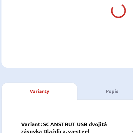
Z
cena
DETA
U
Varianty
Popis
Variant: SCANSTRUT USB dvojitá
zásuvka Dlaždica, va-steel