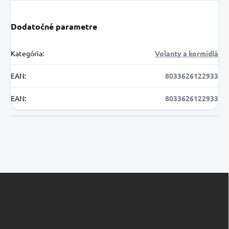
Dodatočné parametre
Kategória
:
Volanty a kormidlá
EAN
:
8033626122933
EAN
:
8033626122933
Z
á
p
ä
t