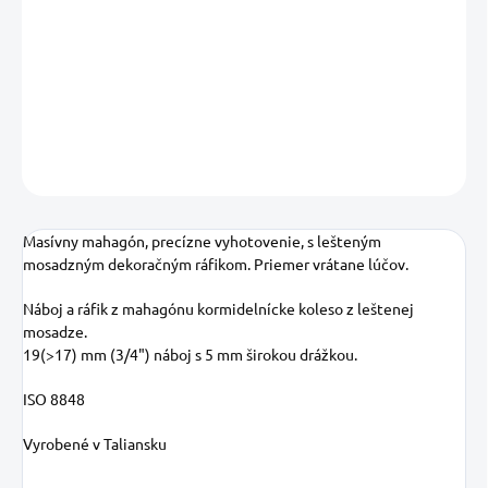
−
+
Pridať do košíka
DETAILNÉ INFORMÁCIE
OPÝTAŤ SA
STRÁŽIŤ
Uložiť
Masívny mahagón, precízne vyhotovenie, s lešteným
mosadzným dekoračným ráfikom. Priemer vrátane lúčov.
Náboj a ráfik z mahagónu kormidelnícke koleso z leštenej
mosadze.
19(>17) mm (3/4") náboj s 5 mm širokou drážkou.
ISO 8848
Vyrobené v Taliansku