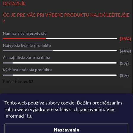
DOTAZNÍK
ČO JE PRE VÁS PRI VÝBERE PRODUKTU NAJDÔLEŽITEJŠIE
?
Najnižšia cena produktu
(38%)
Najvyššia kvalita produktu
(44%)
Čo najdlhšia záručná doba
(9%)
Rýchlosť dodania produktu
(9%)
Počet hlasov:
32
www.yachtshop.sk
www.limoservices.sk
www.taxisluzba.com
Tento web používa súbory cookie. Ďalším prechádzaním
tohto webu vyjadrujete súhlas s ich používaním. Viac
www.airporttaxi.sk
www.taxischwechat.sk
informácií
tu
.
Pricemania.sk – Porovnanie cien
Nastavenie