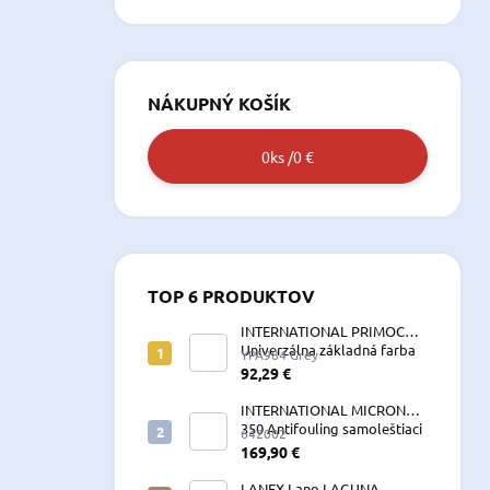
NÁKUPNÝ KOŠÍK
0
ks /
0 €
TOP 6 PRODUKTOV
INTERNATIONAL PRIMOCON
Univerzálna základná farba
YPA984 Grey
2,5 L sivá
92,29 €
INTERNATIONAL MICRON
350 Antifouling samoleštiaci
642002
2,5 L
169,90 €
LANEX Lano LAGUNA