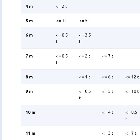
4 m
<= 2 t
5 m
<= 1 t
<= 5 t
6 m
<= 0,5
<= 3,5
t
t
7 m
<= 0,5
<= 2 t
<= 7 t
t
8 m
<= 1 t
<= 6 t
<= 12 t
9 m
<= 0,5
<= 5 t
<= 10 t
t
10 m
<= 4 t
<= 8,5
t
11 m
<= 3 t
<= 7 t