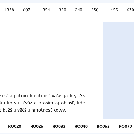
1338
607
354
330
240
250
155
670
ľkosť a potom hmotnosť vašej jachty.
Ak
šiu kotvu.
Zvážte prosím aj oblasť, kde
ajbližšiu väčšiu hmotnosť kotvy.
RO020
RO025
RO033
RO040
RO055
RO070