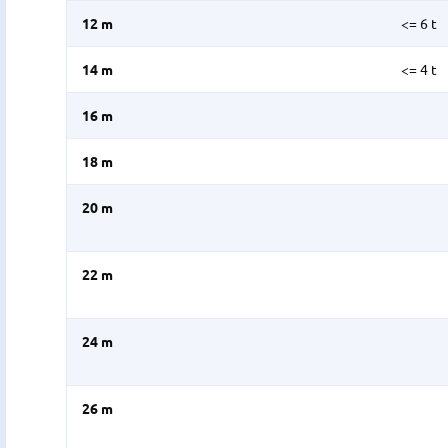
12 m
<= 6 t
14 m
<= 4 t
16 m
18 m
20 m
22 m
24 m
26 m