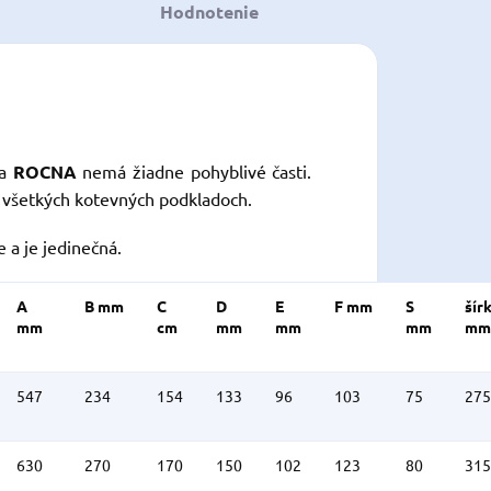
Hodnotenie
a
ROCNA
nemá žiadne pohyblivé časti.
a všetkých kotevných podkladoch.
 a je jedinečná.
A
B
mm
C
D
E
F
mm
S
šír
mm
cm
mm
mm
mm
mm
547
234
154
133
96
103
75
275
630
270
170
150
102
123
80
315