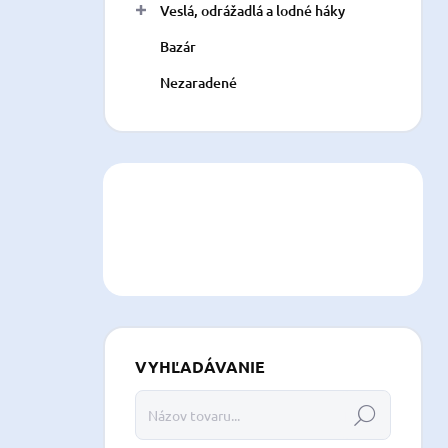
Veslá, odrážadlá a lodné háky
Bazár
Nezaradené
VYHĽADÁVANIE
Hľadať