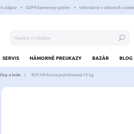
h údajov
GDPR kamerový systém
Informácie o súboroch cooki
Hľadať
SERVIS
NÁMORNÉ PREUKAZY
BAZÁR
BLOG
člny a lode
ROCNA Kotva pozinkovaná 15 kg
Neohodnotené
Podrobnosti hodnotenia
ZNAČKA:
ROCN
5
440
Jedn
SK
cena
MÔŽ