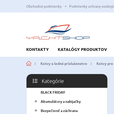
Prejsť
Obchodné podmienky
Podmienky ochrany osobnýc
na
obsah
KONTAKTY
KATALÓGY PRODUKTOV
Domov
Kotvy a lodné príslušenstvo
Kotvy pre 
B
Kategórie
o
Preskočiť
č
kategórie
BLACK FRIDAY
n
ý
Akumulátory a nabíjačky
p
a
Bezpečnosť a záchrana