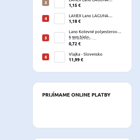
vyväzovacie, kotevné
1,15 €
polyesterové 8-24 mm
LANEX Lano LAGUNA
vyväzovacie, kotevné
1,18 €
polyesterové 8-24 mm
Lano Kotevné polyesterové
6 mm biele
3 Strand PES -
W060LKE5A200R (122060)
0,72 €
Vlajka - Slovensko
11,99 €
PRIJÍMAME ONLINE PLATBY