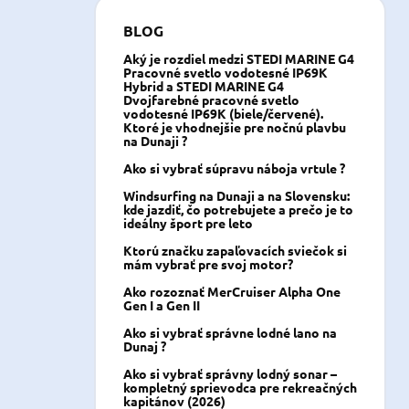
BLOG
Aký je rozdiel medzi STEDI MARINE G4
Pracovné svetlo vodotesné IP69K
Hybrid a STEDI MARINE G4
Dvojfarebné pracovné svetlo
vodotesné IP69K (biele/červené).
Ktoré je vhodnejšie pre nočnú plavbu
na Dunaji ?
Ako si vybrať súpravu náboja vrtule ?
Windsurfing na Dunaji a na Slovensku:
kde jazdiť, čo potrebujete a prečo je to
ideálny šport pre leto
Ktorú značku zapaľovacích sviečok si
mám vybrať pre svoj motor?
Ako rozoznať MerCruiser Alpha One
Gen I a Gen II
Ako si vybrať správne lodné lano na
Dunaj ?
Ako si vybrať správny lodný sonar –
kompletný sprievodca pre rekreačných
kapitánov (2026)