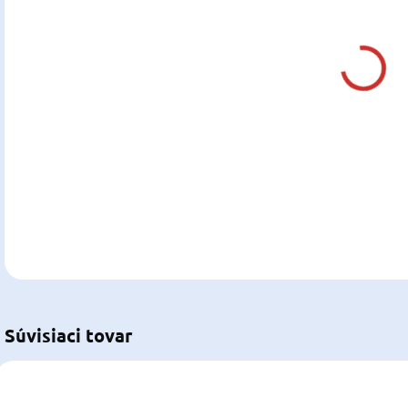
DO:
13.0
MOŽ
DOR
DETA
U
Súvisiaci tovar
RO055
RO070