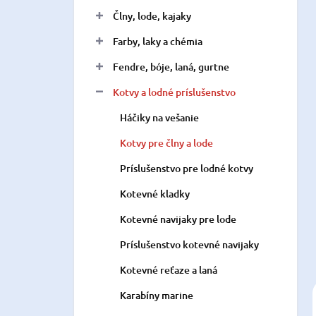
n
Člny, lode, kajaky
e
l
Farby, laky a chémia
Fendre, bóje, laná, gurtne
Kotvy a lodné príslušenstvo
Háčiky na vešanie
Kotvy pre člny a lode
Príslušenstvo pre lodné kotvy
Kotevné kladky
Kotevné navijaky pre lode
Príslušenstvo kotevné navijaky
Kotevné reťaze a laná
Karabíny marine