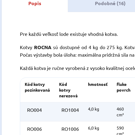
Popis
Podobné (16)
Pre každú veľkosť lode existuje vhodná kotva.
Kotvy
ROCNA
sú dostupné od 4 kg do 275 kg. Kotv
Počas výstavby bola úloha: maximálna prídržná sila n
Každá kotva je ručne vyrobená z vysoko kvalitnej ocele
Kód kotvy
Kód
hmotnosť
fluke
pozinkovaná
kotvy
povrch
nerezová
4,0 kg
460
RO004
RO1004
cm²
6,0 kg
590
RO006
RO1006
cm²