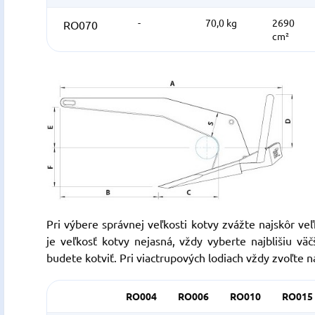
-
70,0 kg
2690
RO070
cm²
Pri výbere správnej veľkosti kotvy zvážte najskôr ve
je veľkosť kotvy nejasná, vždy vyberte najblišiu väč
budete kotviť.
Pri viactrupových lodiach vždy zvoľte n
RO004
RO006
RO010
RO015