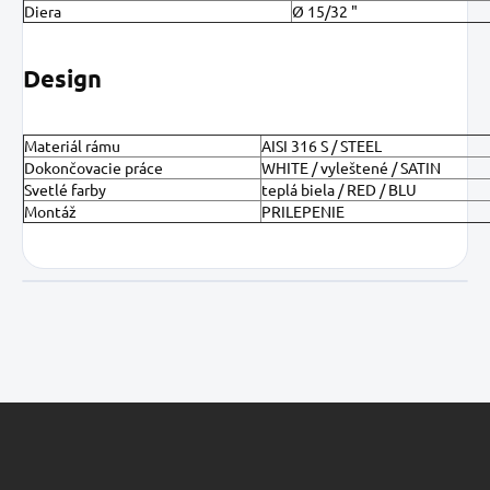
Diera
Ø 15/32 "
Design
Materiál rámu
AISI 316 S / STEEL
Dokončovacie práce
WHITE / vyleštené / SATIN
Svetlé farby
teplá biela / RED / BLU
Montáž
PRILEPENIE
Z
á
p
ä