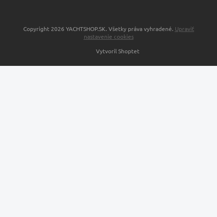
Copyright 2026
YACHTSHOP.SK
. Všetky práva vyhradené.
Upraviť
nastavenie cookies
Vytvoril Shoptet