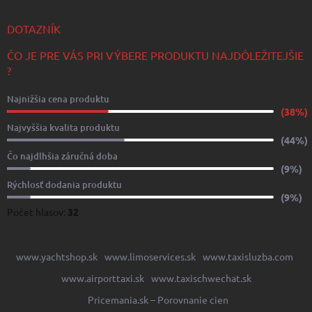
DOTAZNÍK
ČO JE PRE VÁS PRI VÝBERE PRODUKTU NAJDÔLEŽITEJŠIE
?
Najnižšia cena produktu
(38%)
Najvyššia kvalita produktu
(44%)
Čo najdlhšia záručná doba
(9%)
Rýchlosť dodania produktu
(9%)
Počet hlasov:
32
www.yachtshop.sk
www.limoservices.sk
www.taxisluzba.com
www.airporttaxi.sk
www.taxischwechat.sk
Pricemania.sk – Porovnanie cien