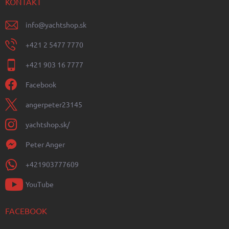
KONTAKT
info
@
yachtshop.sk
+421 2 5477 7770
+421 903 16 7777
Facebook
angerpeter23145
yachtshop.sk/
Peter Anger
+421903777609
YouTube
FACEBOOK