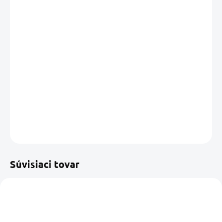
cena:
MÔŽEME
DORUČIŤ DO:
13.08.2026
MOŽNOSTI
DORUČENIA
−
+
Pridať do košíka
DETAILNÉ INFORMÁCIE
OPÝTAŤ SA
STRÁŽIŤ
Uložiť
Súvisiaci tovar
NOVINKA