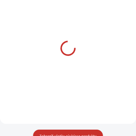
SKLADOM U DODÁVATEĽA
SKLADOM U DODÁVATEĽA
OSCULATI Stropné
HELLA MARINE TEPLÉ
svetlo z polykarbonátu
BIELE KONTROLNÉ
3 modré LED diódy
SVETLO - PLAST
7,49 €
41,50 €
od
6,09 € bez DPH
od 33,74 € bez DPH
Do košíka
Detail
HELLA MARINE
Zobraziť všetky súvisiace produkty