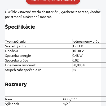
Okrúhle vstavané svetlo do interiéru, vyrobené z nereze, vhodné
pre stropnú a nástennú montáž.
Špecifikácie
Typ napájania
jednosmerný prúd
Svetelný zdroj
1 x LED
Dodávka
10-30 V
Spotreba energie
0,48 W
Spotreba prúdu
0,02
Priemerná životnosť
50,000 h
Stupeň zabezpečenia IP
65
Rozmery
Rám
Ø 25/32 "
Výklenok
1/2 "