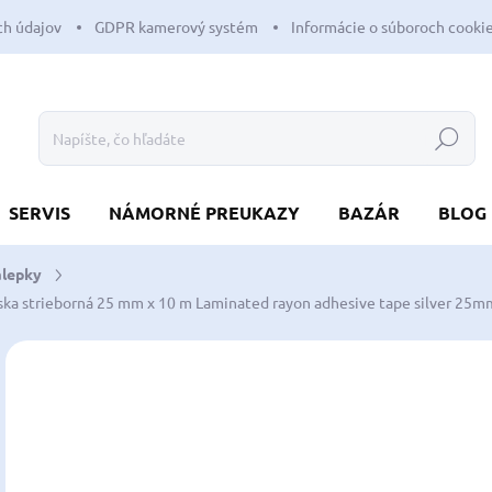
h údajov
GDPR kamerový systém
Informácie o súboroch cooki
Hľadať
SERVIS
NÁMORNÉ PREUKAZY
BAZÁR
BLOG
álepky
ka strieborná 25 mm x 10 m
Laminated rayon adhesive tape silver 25m
Neohodnotené
Podrobnosti hodnotenia
ZNAČKA:
PSP M
NOVINKA
9,
7,8