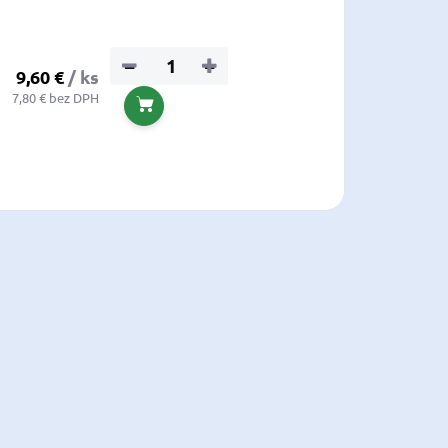
−
+
9,60 €
/ ks
7,80 € bez DPH
Do košíka