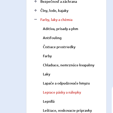
a
Bezpečnosť a záchrana
n
Člny, lode, kajaky
e
l
Farby, laky a chémia
Aditíva, prísady a phm
Antifouling
Čistiace prostriedky
Farby
Chladiace, nemrznúce kvapaliny
Laky
Lapače a odpudzovače hmyzu
Lepiace pásky a nálepky
Lepidlá
Leštiace, voskovacie prípravky