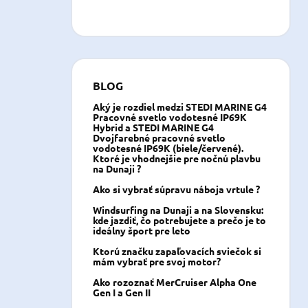
BLOG
Aký je rozdiel medzi STEDI MARINE G4
Pracovné svetlo vodotesné IP69K
Hybrid a STEDI MARINE G4
Dvojfarebné pracovné svetlo
vodotesné IP69K (biele/červené).
Ktoré je vhodnejšie pre nočnú plavbu
na Dunaji ?
Ako si vybrať súpravu náboja vrtule ?
Windsurfing na Dunaji a na Slovensku:
kde jazdiť, čo potrebujete a prečo je to
ideálny šport pre leto
Ktorú značku zapaľovacích sviečok si
mám vybrať pre svoj motor?
Ako rozoznať MerCruiser Alpha One
Gen I a Gen II