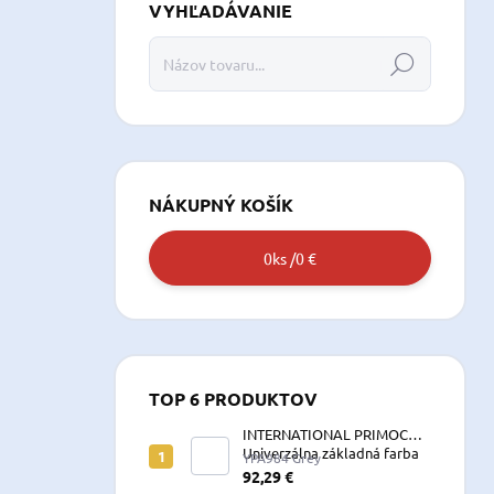
VYHĽADÁVANIE
Hľadať
NÁKUPNÝ KOŠÍK
0
ks /
0 €
TOP 6 PRODUKTOV
INTERNATIONAL PRIMOCON
Univerzálna základná farba
YPA984 Grey
2,5 L sivá
92,29 €