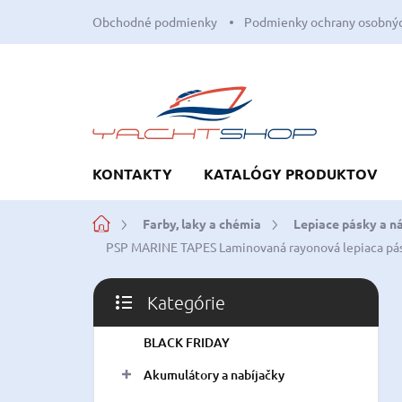
Prejsť
Obchodné podmienky
Podmienky ochrany osobnýc
na
obsah
KONTAKTY
KATALÓGY PRODUKTOV
Domov
Farby, laky a chémia
Lepiace pásky a n
PSP MARINE TAPES Laminovaná rayonová lepiaca pás
B
Kategórie
o
Preskočiť
č
kategórie
BLACK FRIDAY
n
ý
Akumulátory a nabíjačky
p