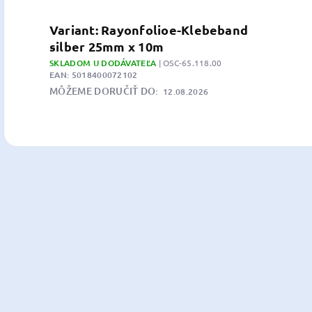
Variant: Rayonfolioe-Klebeband
silber 25mm x 10m
SKLADOM U DODÁVATEĽA
| OSC-65.118.00
EAN:
5018400072102
MÔŽEME DORUČIŤ DO:
12.08.2026