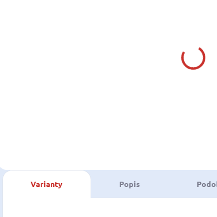
SKLADOM U NÁS
SKLADOM U NÁS
(1 KS)
(2 KS)
JOBE
SIKA
SÚPRAVA NA
SIKAFLEX 295
OPRAVU
UV biela 300
4
WAKEBOARDU
ml, 380 gr
b
15,39 €
24,90 €
Tmel do
4
12,51 € bez DPH
20,24 € bez DPH
1
exteriéru a
P
lepidlo na
Do košíka
Do košíka
priame lepenie
organického skla
v lodných
aplikáciách
Varianty
Popis
Podo