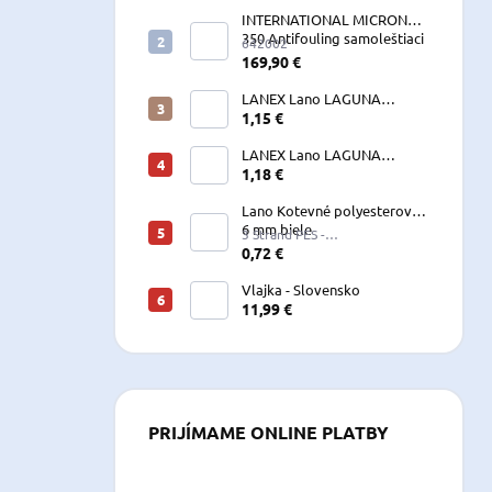
INTERNATIONAL MICRON
350 Antifouling samoleštiaci
642002
2,5 L
169,90 €
LANEX Lano LAGUNA
vyväzovacie, kotevné
1,15 €
polyesterové 8-24 mm
LANEX Lano LAGUNA
vyväzovacie, kotevné
1,18 €
polyesterové 8-24 mm
Lano Kotevné polyesterové
6 mm biele
3 Strand PES -
W060LKE5A200R (122060)
0,72 €
Vlajka - Slovensko
11,99 €
PRIJÍMAME ONLINE PLATBY