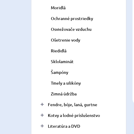
Moridlá
Ochranné prostriedky
Osviežovače vzduchu
Ošetrenie vody
Riedidlá
Sklolaminát
Šampóny
Tmely a silikóny
Zimná údržba
Fendre, bóje, laná, gurtne
Kotvy a lodné príslušenstvo
Literatúra a DVD