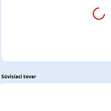
Jedn
Z
cena
DETA
U
Súvisiaci tovar
420005004
65.289.28